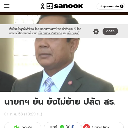
ข่าว
เข้าสู่ระบบสมาชิก
หมวดอื่นๆ
//s.isanook.com/ns/0/ud/364/1821894/628724-
Sanook
//s.isanook.com/sr/0/images/logo-
600
60
01.jpg
new-
sanook.png
เว็บไซต์นี้ใช้คุกกี้
เพื่อให้ท่านได้รับประสบการณ์การใช้งานที่ดีที่สุดบน เว็บไซต์
ตกลง
ของเรา โปรดศึกษาเพิ่มเติมที่
นโยบายความเป็นส่วนตัว
และ
นโยบายคุกกี้
นายกฯ ยัน ยังไม่ย้าย ปลัด สธ.
01 ก.ค. 58 (13:29 น.)
Copy link
แชร์
กดฟัง