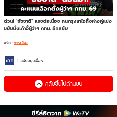
ด่วน! "ชัชชาติ" แรงต่อเนื่อง คนกรุงเทใจทิ้งห่างคู่แข่ง
ขยับนั่งเก้าอี้ผู้ว่าฯ กทม. อีกสมัย
แท็ก :
การเมือง
สนับสนุนเนื้อหา
กลับขึ้นไปด้านบน
ซีรีส์ฮิตจาก