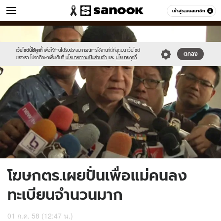
ข่าว
เข้าสู่ระบบสมาชิก
หมวดอื่นๆ
//s.isanook.com/ns/0/ud/364/1821870/628703-
Sanook
//s.isanook.com/sr/0/images/logo-
600
60
01.jpg
new-
sanook.png
เว็บไซต์นี้ใช้คุกกี้
เพื่อให้ท่านได้รับประสบการณ์การใช้งานที่ดีที่สุดบน เว็บไซต์
ตกลง
ของเรา โปรดศึกษาเพิ่มเติมที่
นโยบายความเป็นส่วนตัว
และ
นโยบายคุกกี้
โฆษกตร.เผยปั่นเพื่อแม่คนลง
ทะเบียนจำนวนมาก
01 ก.ค. 58 (12:47 น.)