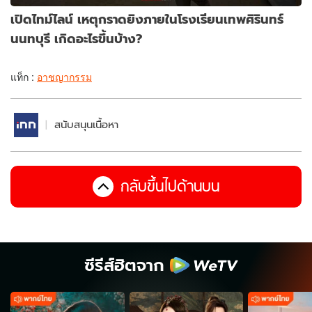
เปิดไทม์ไลน์ เหตุกราดยิงภายในโรงเรียนเทพศิรินทร์
นนทบุรี เกิดอะไรขึ้นบ้าง?
แท็ก :
อาชญากรรม
สนับสนุนเนื้อหา
กลับขึ้นไปด้านบน
ซีรีส์ฮิตจาก