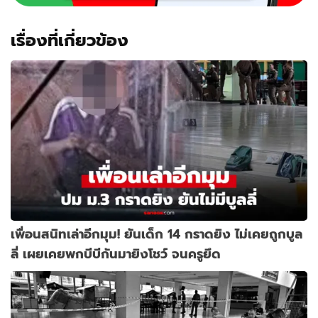
เรื่องที่เกี่ยวข้อง
เพื่อนสนิทเล่าอีกมุม! ยันเด็ก 14 กราดยิง ไม่เคยถูกบูล
ลี่ เผยเคยพกบีบีกันมายิงโชว์ จนครูยึด