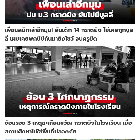
เพื่อนสนิทเล่าอีกมุม! ยันเด็ก 14 กราดยิง ไม่เคยถูกบูล
ลี่ เผยเคยพกบีบีกันมายิงโชว์ จนครูยึด
ย้อนรอย 3 เหตุสะเทือนขวัญ กราดยิงในโรงเรียน เมื่อ
สถานศึกษาไม่ใช่พื้นที่ปลอดภัย