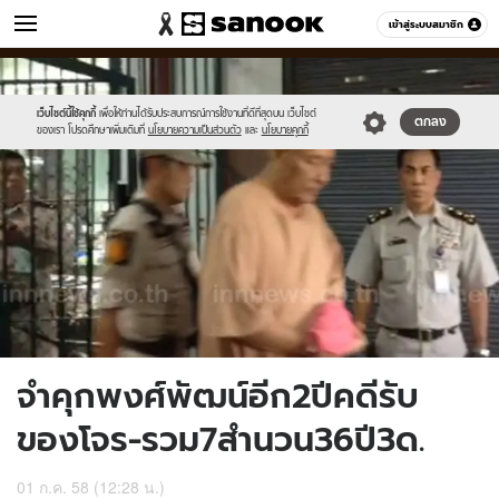
ข่าว
เข้าสู่ระบบสมาชิก
หมวดอื่นๆ
//s.isanook.com/ns/0/ud/364/1821842/628696-
Sanook
//s.isanook.com/sr/0/images/logo-
600
60
01.jpg
new-
sanook.png
เว็บไซต์นี้ใช้คุกกี้
เพื่อให้ท่านได้รับประสบการณ์การใช้งานที่ดีที่สุดบน เว็บไซต์
ตกลง
ของเรา โปรดศึกษาเพิ่มเติมที่
นโยบายความเป็นส่วนตัว
และ
นโยบายคุกกี้
จำคุกพงศ์พัฒน์อีก2ปีคดีรับ
ของโจร-รวม7สำนวน36ปี3ด.
01 ก.ค. 58 (12:28 น.)