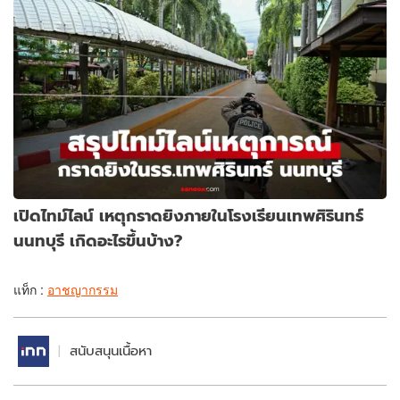
เปิดไทม์ไลน์ เหตุกราดยิงภายในโรงเรียนเทพศิรินทร์
นนทบุรี เกิดอะไรขึ้นบ้าง?
แท็ก :
อาชญากรรม
สนับสนุนเนื้อหา