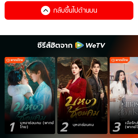
กลับขึ้นไปด้านบน
ซีรีส์ฮิตจาก
1
2
3
บุหงาซ่อนคม (พากย์
เมื่อรั
บุหงาซ่อนคม
ไทย)
(พากย์