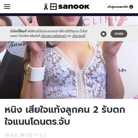
ข่าวบันเทิง
เข้าสู่ระบบสมาชิก
หมวดอื่นๆ
//s.isanook.com/ns/0/ud/364/1821291/628455-
Sanook
//s.isanook.com/sr/0/images/logo-
600
60
01.jpg
new-
sanook.png
เว็บไซต์นี้ใช้คุกกี้
เพื่อให้ท่านได้รับประสบการณ์การใช้งานที่ดีที่สุดบน เว็บไซต์
ตกลง
ของเรา โปรดศึกษาเพิ่มเติมที่
นโยบายความเป็นส่วนตัว
และ
นโยบายคุกกี้
หนิง เสียใจแท้งลูกคน 2 รับตก
ใจแนนโดนตร.จับ
30 มิ.ย. 58 (12:11 น.)