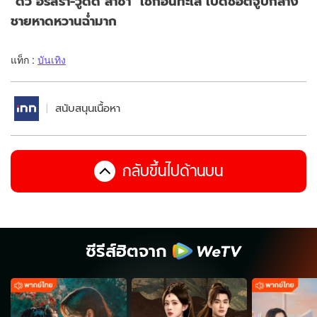
"ดิว อริสรา-วู้ดดี้ ล่ำซำ" เช็กอินทะเล เปิดช็อตจูบกลาง
ชายหาดหวานฉ่ำมาก
แท็ก :
บันเทิง
สนับสนุนเนื้อหา
กลับขึ้นไปด้านบน
ซีรีส์ฮิตจาก