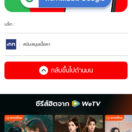
แท็ก :
สนับสนุนเนื้อหา
กลับขึ้นไปด้านบน
ซีรีส์ฮิตจาก