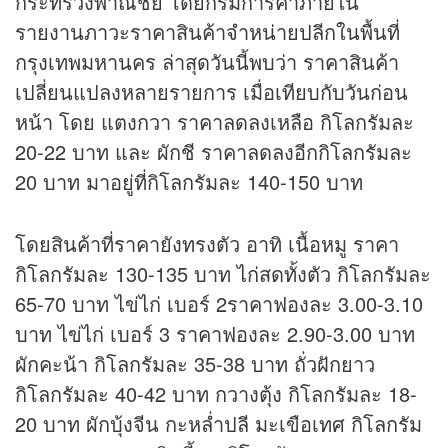
กระทรวงพาณิชย์ โดยกรมการค้าภายใน
รายงานภาวะราคาสินค้าจำหน่ายปลีกในพื้นที่
กรุงเทพมหานคร ล่าสุดวันนี้พบว่า ราคาสินค้า
เปลี่ยนแปลงหลายรายการ เมื่อเทียบกับวันก่อน
หน้า โดย แตงกวา ราคาลดลงเหลือ กิโลกรัมละ
20-22 บาท และ ผักชี ราคาลดลงอีกกิโลกรัมละ
20 บาท มาอยู่ที่กิโลกรัมละ 140-150 บาท
โดยสินค้าที่ราคายังทรงตัว อาทิ เนื้อหมู ราคา
กิโลกรัมละ 130-135 บาท ไก่สดทั้งตัว กิโลกรัมละ
65-70 บาท ไข่ไก่ เบอร์ 2ราคาฟองละ 3.00-3.10
บาท ไข่ไก่ เบอร์ 3 ราคาฟองละ 2.90-3.00 บาท
ผักคะน้า กิโลกรัมละ 35-38 บาท ถั่วฝักยาว
กิโลกรัมละ 40-42 บาท กวางตุ้ง กิโลกรัมละ 18-
20 บาท ผักบุ้งจีน กะหล่ำปลี มะเขือเทศ กิโลกรัม