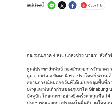
แชร์เรื่องนี้
Copy link
กอ.รมน.ภาค 4 สน. แถลง
ข่าว
นายกฯ สั่งกำช
ศูนย์ประชาสัมพันธ์ กองอำนวยการรักษาความ
ตูม อ.ยะรัง จ.ปัตตานี พ.อ.ปราโมทย์ พรหมอิ
สถานการณ์หมอกควันที่ได้แผ่ปกคลุมพื้นที
ปะทุและพ่นเถ้าถ่านของภูเขาไฟ Sinabung บน
ปัจจุบัน โดยเฉพาะอย่างยิ่งครั้งล่าสุดเมื่อ 1
ประชาชนและชาวประมงในพื้นที่ภาคใต้ตอนล