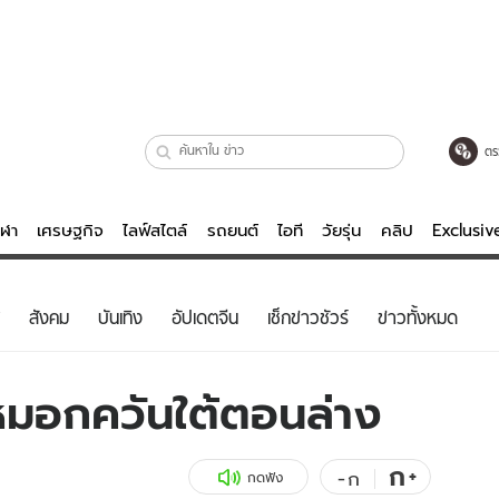
ตร
ีฬา
เศรษฐกิจ
ไลฟ์สไตล์
รถยนต์
ไอที
วัยรุ่น
คลิป
Exclusi
ตรวจหวย
ไลฟ์สไตล์
บันเทิงค
สังคม
บันเทิง
อัปเดตจีน
เช็กข่าวชัวร์
ข่าวทั้งหมด
ผู้หญิง
หนัง-ละคร
ผู้ชาย
เพลง
งหมอกควันใต้ตอนล่าง
ย
วัยรุ่น
เกมส์
ไอที
คลิป
ก
+
-
ก
กดฟัง
รถยนต์
พอดแคสต์