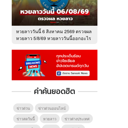
หวยลาววันนี้ 6 สิงหาคม 2569 ตรวจผล
หวยลาว 5/8/69 หวยลาววันนี้ออกอะไร
คำค้นยอดฮิต
ข่าวด่วน
ข่าวด่วนออนไลน์
6
7
8
ยุทธ์
หากวินาทีนั้นไม่
หากวินาทีนั้นไม่
โลกอั
พบเธอ (พากย์
ข่าวสดวันนี้
หวยลาว
ข่าวต่างประเทศ
พบเธอ
แบบ (
ย)
ไทย)