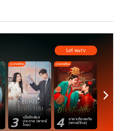
ไปที่ WeTV
3
4
5
เมื่อรักส่อง
ตำนานจอม
ชายาเคียงหทัย
ประกาย (พากย์
ภูตถังซาน
(พากย์ไทย)
ไทย)
(พากย์ไท