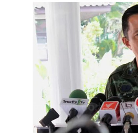
อัปเดตจีน
เช็กข่าวชัวร์
ติดตามสนุกโซเชี
ดาวน์โหลดสนุกแอปฟรี
สงวนลิขสิทธิ์ ©
2569
บริษัท อิมเมจ ฟิวเจอร์ (ประเทศไทย) จำกัด