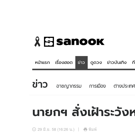
หน้าแรก
เรื่องฮอต
ข่าว
ดูดวง
ข่าวบันเทิง
ก
ข่าว
ข่าว
ดูดวง - 
อาชญากรรม
การเมือง
ต่างประเทศ
เรื่องฮอต
ดูดวง
ข่าว
หวยไทย
นายกฯ สั่งเฝ้าระวั
ข่าวบันเทิง
สถิติหวยไท
ข่าวกีฬา
หวยลาว
29 มิ.ย. 58 (16:26 น.)
พิมพ์
ข่าวเศรษฐกิจ