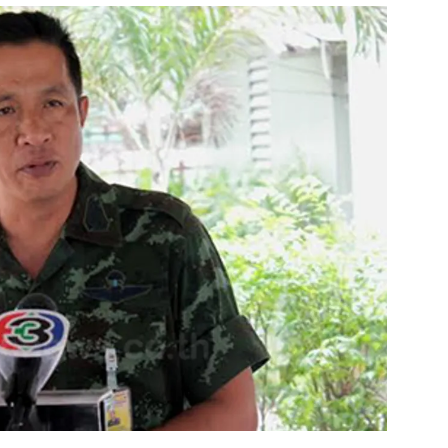
สุขภาพ
ดูทีวี
เที่ยว-กิน
WeTV
Tasteful Thailand
Exclusive
Sanook Choice
นิยาย
ยลได้ที่
ร่วมงานกับเ