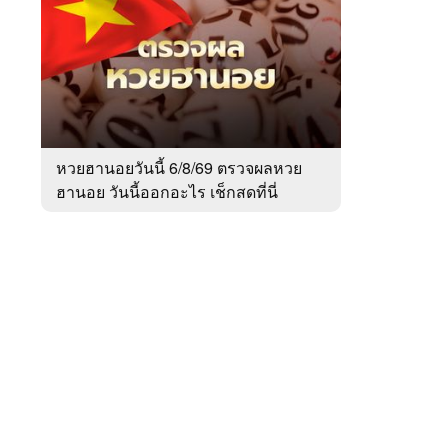
สัปดาห์
ของ
Sanook
ข่าว
 WeTV
หวยฮานอยวันนี้ 6/8/69 ตรวจผลหวย
ฮานอย วันนี้ออกอะไร เช็กสดที่นี่
ติดต่อโฆษณา
tencentthbd
sales@tencent.co.th
รา
ร้องเรียนเนื้อหาไม่เหมาะสม
แนะนำติชม แจ้งปัญหาการใช้งาน