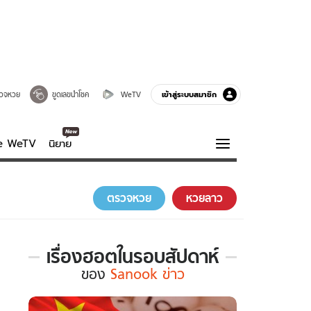
เข้าสู่ระบบสมาชิก
วจหวย
ขูดเลขนำโชค
WeTV
ve WeTV
นิยาย
รบรส
ความรู้รอบตัว
ตรวจหวย
หวยลาว
ฮาวทู
กูรู-รอบรู้
เรื่องฮอตในรอบสัปดาห์
เรื่อง
ของ
Sanook ข่าว
ฮอต
ใน
รอบ