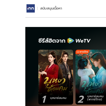
สนับสนุนเนื้อหา
ซีรีส์ฮิตจาก
1
2
บุหงาซ่อนคม
บุหงาซ่อนคม
(พากย์ไทย)