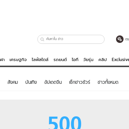
ตร
ีฬา
เศรษฐกิจ
ไลฟ์สไตล์
รถยนต์
ไอที
วัยรุ่น
คลิป
Exclusi
ตรวจหวย
ไลฟ์สไตล์
บันเทิงค
สังคม
บันเทิง
อัปเดตจีน
เช็กข่าวชัวร์
ข่าวทั้งหมด
ผู้หญิง
หนัง-ละคร
ผู้ชาย
เพลง
ย
วัยรุ่น
เกมส์
500
ไอที
คลิป
รถยนต์
พอดแคสต์