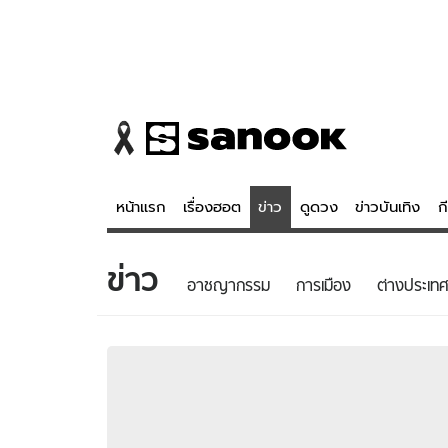
หน้าแรก
เรื่องฮอต
ข่าว
ดูดวง
ข่าวบันเทิง
ก
ข่าว
ข่าว
ดูดวง - 
อาชญากรรม
การเมือง
ต่างประเทศ
เรื่องฮอต
ดูดวง
ข่าว
หวยไทย
ข่าวบันเทิง
สถิติหวยไท
ข่าวกีฬา
หวยลาว
ข่าวเศรษฐกิจ