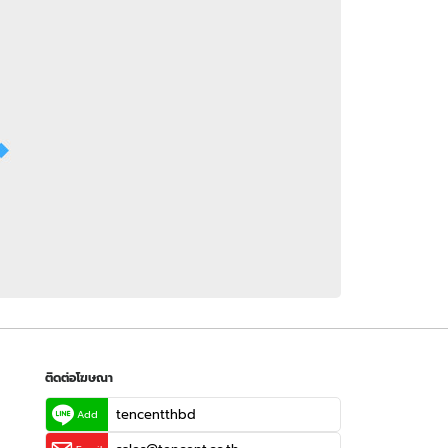
 WeTV
ติดต่อโฆษณา
tencentthbd
sales@tencent.co.th
รา
ร้องเรียนเนื้อหาไม่เหมาะสม
แนะนำติชม แจ้งปัญหาการใช้งาน
ติดต่อโฆษณา
tencentthbd
Add