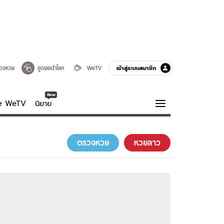
เข้าสู่ระบบสมาชิก
วจหวย
ขูดเลขนำโชค
WeTV
ve WeTV
นิยาย
รบรส
ความรู้รอบตัว
ตรวจหวย
หวยลาว
ฮาวทู
กูรู-รอบรู้