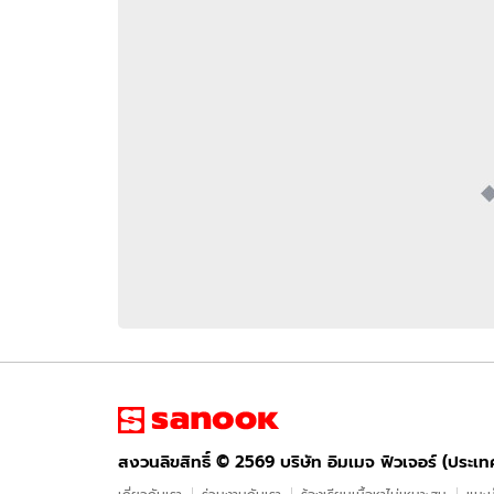
อัปเดตจีน
เช็กข่าวชัวร์
ติดตามสนุกโซเชี
ดาวน์โหลดสนุกแอปฟรี
สงวนลิขสิทธิ์ ©
2569
บริษัท อิมเมจ ฟิวเจอร์ (ประเทศไทย) จำกัด
สงวนลิขสิทธิ์ ©
2569
บริษัท อิมเมจ ฟิวเจอร์ (ประเ