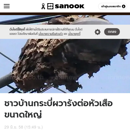
ข่าว
เข้าสู่ระบบสมาชิก
หมวดอื่นๆ
//s.isanook.com/ns/0/ud/364/1820755/628244-
Sanook
//s.isanook.com/sr/0/images/logo-
600
60
01.jpg
new-
sanook.png
เว็บไซต์นี้ใช้คุกกี้
เพื่อให้ท่านได้รับประสบการณ์การใช้งานที่ดีที่สุดบน เว็บไซต์
ตกลง
ของเรา โปรดศึกษาเพิ่มเติมที่
นโยบายความเป็นส่วนตัว
และ
นโยบายคุกกี้
ชาวบ้านกระบี่ผวารังต่อหัวเสือ
ขนาดใหญ่
29 มิ.ย. 58 (15:49 น.)