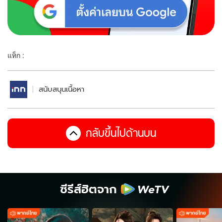
แท็ก :
สนับสนุนเนื้อหา
กลับขึ้นไปด้านบน
ซีรีส์ฮิตจาก