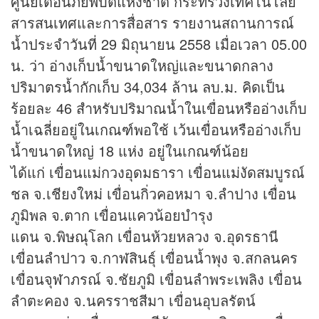
ศูนย์เตือนภัยพิบัติแห่งชาติ กระทรวงเทคโนโลยี
สารสนเทศและการสื่อสาร รายงานสถานการณ์
น้ำประจำวันที่ 29 มิถุนายน 2558 เมื่อเวลา 05.00
น. ว่า อ่างเก็บน้ำขนาดใหญ่และขนาดกลาง
ปริมาตรน้ำกักเก็บ 34,034 ล้าน ลบ.ม. คิดเป็น
ร้อยละ 46 สำหรับปริมาณน้ำในเขื่อนหรืออ่างเก็บ
น้ำเฉลี่ยอยู่ในเกณฑ์พอใช้ เว้นเขื่อนหรืออ่างเก็บ
น้ำขนาดใหญ่ 18 แห่ง อยู่ในเกณฑ์น้อย
ได้แก่ เขื่อนแม่กวงอุดมธารา เขื่อนแม่งัดสมบูรณ์
ชล จ.เชียงใหม่ เขื่อนกิ่วคอหมา จ.ลำปาง เขื่อน
ภูมิพล จ.ตาก เขื่อนแควน้อยบำรุง
แดน จ.พิษณุโลก เขื่อนห้วยหลวง จ.อุดรธานี
เขื่อนลำปาว จ.กาฬสินธุ์ เขื่อนน้ำพุง จ.สกลนคร
เขื่อนจุฬาภรณ์ จ.ชัยภูมิ เขื่อนลำพระเพลิง เขื่อน
ลำตะคอง จ.นครราชสีมา เขื่อนอุบลรัตน์