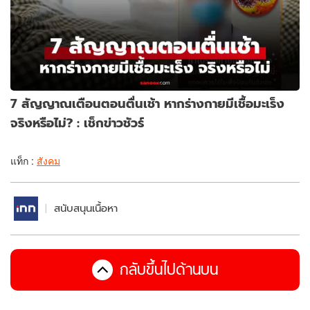
7 สัญญาณเตือนตอนตื่นเช้า หากร่างกายมีเชื้อมะเร็ง
จริงหรือไม่? : เช็กข่าวชัวร์
แท็ก :
สังคม
สนับสนุนเนื้อหา
กลับขึ้นไปด้านบน