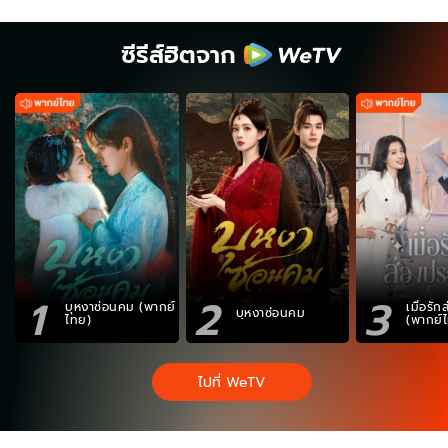
ซีรีส์ฮิตจาก
1
2
3
บุหงาซ่อนคม (พากย์
เมื่อรั
บุหงาซ่อนคม
ไทย)
(พากย์
ไปที่ WeTV