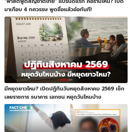
"ฟาสต์ฟู้ดสัญชาติไทย" แบรนด์แรก คือร้านไหน? เปิด
มาเกือบ 4 ทศวรรษ พูดชื่อแล้วอ๋อทันที!
มีหยุดยาวไหม? เปิดปฏิทินวันหยุดสิงหาคม 2569 เช็ก
เลยราชการ ธนาคาร เอกชน หยุดวันไหนบ้าง