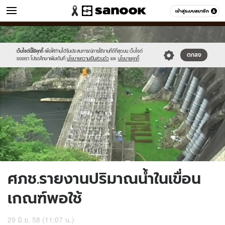
ข่าว
เข้าสู่ระบบสมาชิก
หมวดอื่นๆ
//s.isanook.com/ns/0/ud/364/1820575/628129-
Sanook
//s.isanook.com/sr/0/images/logo-
600
60
01.jpg
new-
sanook.png
เว็บไซต์นี้ใช้คุกกี้
เพื่อให้ท่านได้รับประสบการณ์การใช้งานที่ดีที่สุดบน เว็บไซต์
ตกลง
ของเรา โปรดศึกษาเพิ่มเติมที่
นโยบายความเป็นส่วนตัว
และ
นโยบายคุกกี้
ศภช.รายงานปริมาณน้ำในเขื่อน
เกณฑ์พอใช้
29 มิ.ย. 58 (11:07 น.)