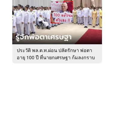
สัปดาห์
ของ
หมวด
การเมือง
 WeTV
ประวัติ พล.ต.ท.ผ่อน ปลัดรักษา พ่อตา
อายุ 100 ปี ที่นายกเศรษฐา ก้มลงกราบ
ติดต่อโฆษณา
ที่ตัก
tencentthbd
sales@tencent.co.th
รา
ร้องเรียนเนื้อหาไม่เหมาะสม
แนะนำติชม แจ้งปัญหาการใช้งาน