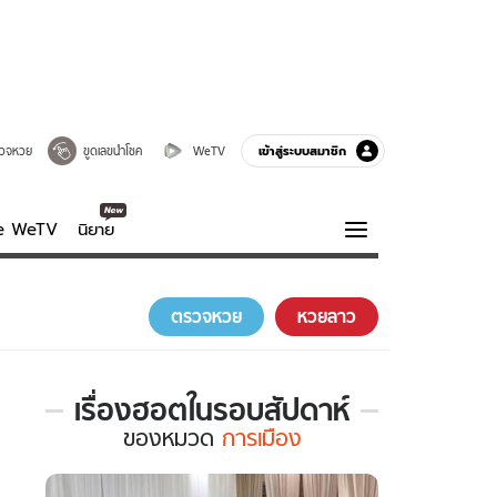
เข้าสู่ระบบสมาชิก
วจหวย
ขูดเลขนำโชค
WeTV
ve WeTV
นิยาย
รบรส
ความรู้รอบตัว
ตรวจหวย
หวยลาว
ฮาวทู
กูรู-รอบรู้
เรื่องฮอตในรอบสัปดาห์
เรื่อง
ของ
หมวด
การเมือง
ฮอต
ใน
รอบ