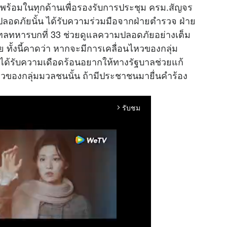
ความพร้อมในทุกด้านเพื่อรองรับการประชุม ครม.สัญจร
ปลอดภัยนั้น ได้รับความร่วมมือจากฝ่ายตำรวจ ฝ่าย
ลทหารบกที่ 33 ช่วยดูแลความปลอดภัยอย่างเต็ม
อย ทั้งนี้คาดว่า หากจะมีการเคลื่อนไหวของกลุ่ม
่ได้รับความเดือดร้อนอยากให้ทางรัฐบาลช่วยแก้
หวของกลุ่มมวลชนนั้น ถ้ามีประชาชนมายื่นคำร้อง
รับชม
arrow_forward_ios