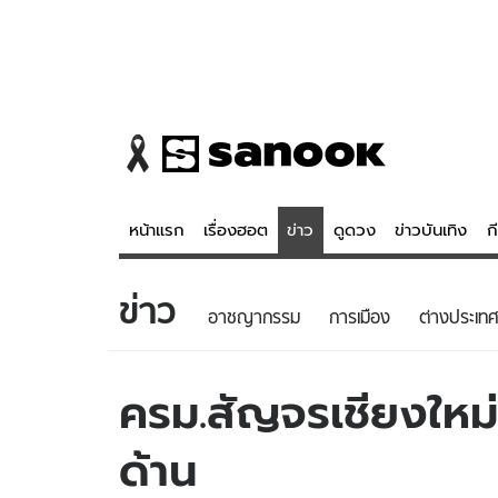
หน้าแรก
เรื่องฮอต
ข่าว
ดูดวง
ข่าวบันเทิง
ก
ข่าว
ข่าว
ดูดวง - 
อาชญากรรม
การเมือง
ต่างประเทศ
เรื่องฮอต
ดูดวง
ข่าว
หวยไทย
ครม.สัญจรเชียงใหม
ข่าวบันเทิง
สถิติหวยไท
ด้าน
ข่าวกีฬา
หวยลาว
ข่าวเศรษฐกิจ