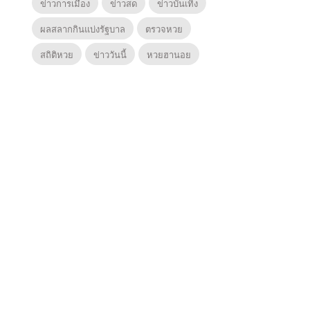
ข่าวการเมือง
ข่าวสด
ข่าวบันเทิง
ผลสลากกินแบ่งรัฐบาล
ตรวจหวย
สถิติหวย
ข่าววันนี้
หวยฮานอย