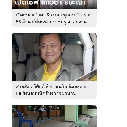
เปิดเซฟ แก้วตา ธิษะณา ชุณหะวัณ รวย
56 ล้าน มีที่ดินซอยราชครู สะสมงาน
ศิลป์
ศาลสั่ง ทวีศักดิ์ พี่ชายเนวิน ล้มละลาย!
เผยยังหลบหนีคดีบงการฆ่านาน
เกือบ10ปี