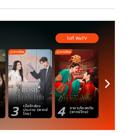
ไปที่ WeTV
3
4
5
เมื่อรักส่อง
ตำนานจอม
ชายาเคียงหทัย
ประกาย (พากย์
ภูตถังซาน
(พากย์ไทย)
ไทย)
(พากย์ไท