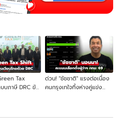
 Green Tax
ด่วน! "ชัชชาติ" แรงต่อเนื่อง
ระบบภาษี DRC ขับ
คนกรุงเทใจทิ้งห่างคู่แข่ง
ษฐกิจหมุนเวียน
ขยับนั่งเก้าอี้ผู้ว่าฯ กทม. อีก
สมัย