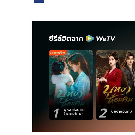
ซีรีส์ฮิตจาก
1
2
บุหงาซ่อนคม
บุหงาซ่อนคม
(พากย์ไทย)