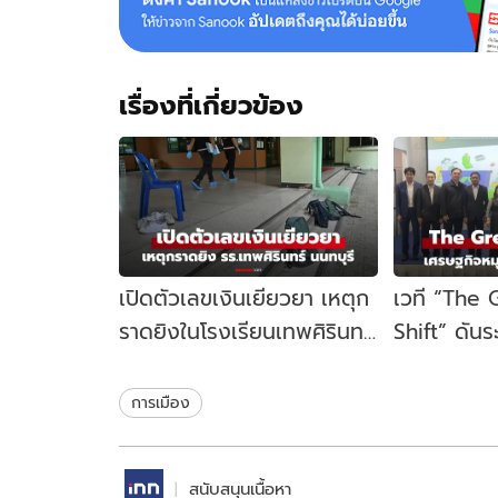
เรื่องที่เกี่ยวข้อง
เปิดตัวเลขเงินเยียวยา เหตุก
เวที “The
ราดยิงในโรงเรียนเทพศิรินทร์
Shift” ดัน
นนทบุรี รัฐบาลจ่ายเท่าไหร่?
เคลื่อนเศร
ไทย
การเมือง
สนับสนุนเนื้อหา