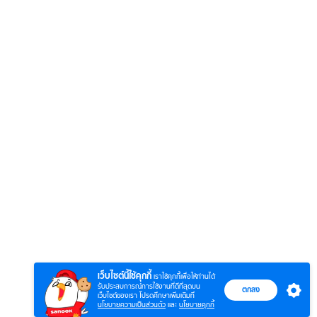
6
7
8
ยุทธ์
หากวินาทีนั้นไม่
ซอโซ่ล่ามธีร์
มหาศึ
พบเธอ (พากย์
(Uncut Ver.)
(พากย
ย)
ไทย)
เว็บไซต์นี้ใช้คุกกี้
เราใช้คุกกี้เพื่อให้ท่านได้
รับประสบการณ์การใช้งานที่ดีที่สุดบน
ตกลง
เว็บไซต์ของเรา โปรดศึกษาเพิ่มเติมที่
นโยบายความเป็นส่วนตัว
และ
นโยบายคุกกี้