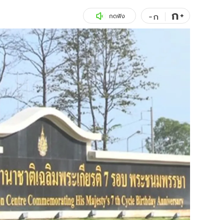
ก
สุขภาพ
+
ดูทีวี
-
ก
กดฟัง
เที่ยว-กิน
WeTV
Tasteful Thailand
Exclusive
Sanook Choice
นิยาย
ยลได้ที่
ร่วมงานกับเ