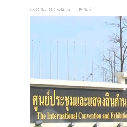
อัปเดตจีน
29 มิ.ย. 58 (10:42 น.)
พิมพ์
เช็กข่าวชัวร์
ติดตามสนุกโซเชี
ดาวน์โหลดสนุกแอปฟรี
สงวนลิขสิทธิ์ ©
2569
บริษัท อิมเมจ ฟิวเจอร์ (ประเทศไทย) จำกัด