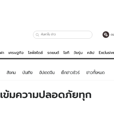
ตร
ีฬา
เศรษฐกิจ
ไลฟ์สไตล์
รถยนต์
ไอที
วัยรุ่น
คลิป
Exclusi
ตรวจหวย
ไลฟ์สไตล์
บันเทิงค
สังคม
บันเทิง
อัปเดตจีน
เช็กข่าวชัวร์
ข่าวทั้งหมด
ผู้หญิง
หนัง-ละคร
ผู้ชาย
เพลง
่เข้มความปลอดภัยทุก
ย
วัยรุ่น
เกมส์
ไอที
คลิป
รถยนต์
พอดแคสต์