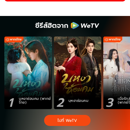
ซีรีส์ฮิตจาก
1
2
3
บุหงาซ่อนคม (พากย์
เมื่อรั
บุหงาซ่อนคม
ไทย)
(พากย์
ไปที่ WeTV