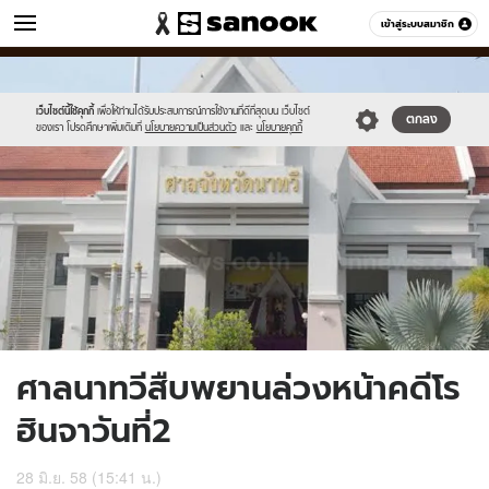
ข่าว
เข้าสู่ระบบสมาชิก
หมวดอื่นๆ
//s.isanook.com/ns/0/ud/364/1820250/628033-
Sanook
//s.isanook.com/sr/0/images/logo-
600
60
01.jpg
new-
sanook.png
เว็บไซต์นี้ใช้คุกกี้
เพื่อให้ท่านได้รับประสบการณ์การใช้งานที่ดีที่สุดบน เว็บไซต์
ตกลง
ของเรา โปรดศึกษาเพิ่มเติมที่
นโยบายความเป็นส่วนตัว
และ
นโยบายคุกกี้
ศาลนาทวีสืบพยานล่วงหน้าคดีโร
ฮินจาวันที่2
28 มิ.ย. 58 (15:41 น.)