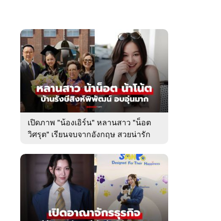
เปิดภาพ "น้องเอิร์น" หลานสาว "น็อต
วิศรุต" เรียนจบจากอังกฤษ สวยน่ารัก
มาก