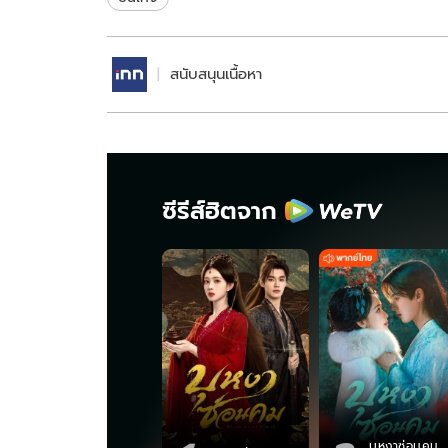
สนับสนุนเนื้อหา
ซีรีส์ฮิตจาก
บุหงาซ่อนคม