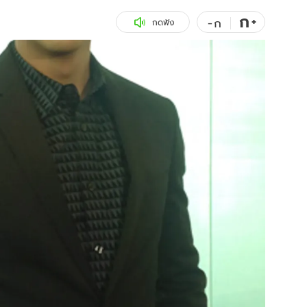
ก
สุขภาพ
+
ดูทีวี
-
ก
กดฟัง
เที่ยว-กิน
WeTV
Tasteful Thailand
Exclusive
Sanook Choice
นิยาย
ยลได้ที่
ร่วมงานกับเ