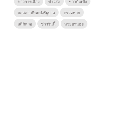
ข่าวการเมือง
ข่าวสด
ข่าวบันเทิง
ผลสลากกินแบ่งรัฐบาล
ตรวจหวย
สถิติหวย
ข่าววันนี้
หวยฮานอย