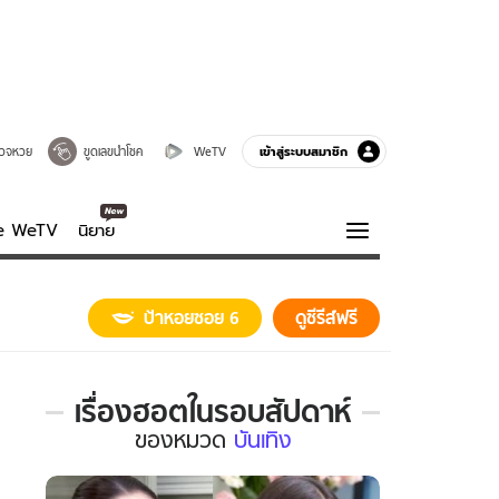
เข้าสู่ระบบสมาชิก
วจหวย
ขูดเลขนำโชค
WeTV
ve WeTV
นิยาย
รบรส
ความรู้รอบตัว
ป้าหอยซอย 6
ดูซีรีส์ฟรี
ฮาวทู
กูรู-รอบรู้
เรื่องฮอตในรอบสัปดาห์
เรื่อง
ของ
หมวด
บันเทิง
ฮอต
ใน
รอบ