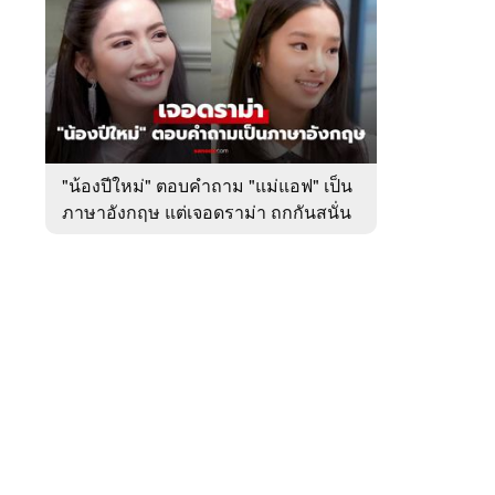
สัปดาห์
ของ
หมวด
บันเทิง
 WeTV
"น้องปีใหม่" ตอบคำถาม "แม่แอฟ" เป็น
ภาษาอังกฤษ แต่เจอดราม่า ถกกันสนั่น
ติดต่อโฆษณา
tencentthbd
sales@tencent.co.th
รา
ร้องเรียนเนื้อหาไม่เหมาะสม
แนะนำติชม แจ้งปัญหาการใช้งาน