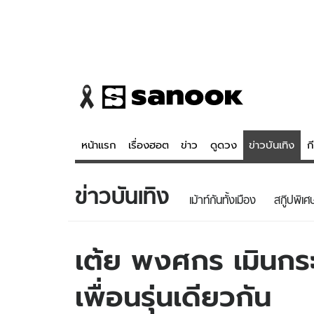
หน้าแรก
เรื่องฮอต
ข่าว
ดูดวง
ข่าวบันเทิง
ก
ข่าวบันเทิง
ข่าว
ดูดวง - 
เม้าท์กันทั้งเมือง
สกู๊ปพิเศ
เรื่องฮอต
ดูดวง
ข่าว
หวยไทย
เต้ย พงศกร เมินกระ
ข่าวบันเทิง
สถิติหวยไท
เพื่อนรุ่นเดียวกัน
ข่าวกีฬา
หวยลาว
ข่าวเศรษฐกิจ