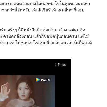
้วนะครับ แต่ตัวผมเองไม่ค่อยพอใจในหุ่นของผมเท่า
กกว่านี้อีกครับ เห็นพี่เวียร์ เห็นคนอื่นๆ ก็แอบ
่ครับ จริงๆ ก็มีหนังสือติดต่อเข้ามาบ้าง แต่ผมติด
ครปิดกล้องก่อน แล้วก็ขอฟิตหุ่นก่อนครับ แต่ไม่
วเราะ) เราไม่ชอบอะไรแบบนี้อ่ะ ถ้าแนวอาร์ตก็พอได้
รับชม
arrow_forward_ios