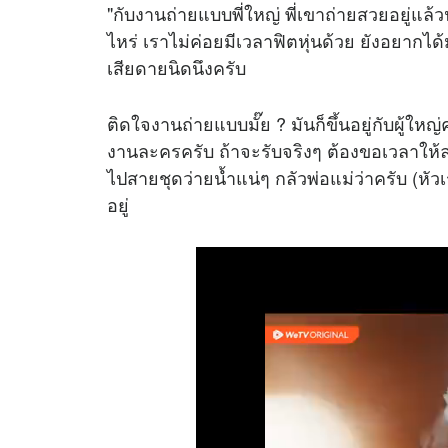
"กับงานถ่ายแบบพี่ใหญ่ พี่เขาถ่ายสวยอยู่แล
ไหร่ เราไม่ค่อยมีเวลาฟิตหุ่นด้วย ยังอยากได้มา
เสียดายนิดนึงครับ
ติดใจงานถ่ายแบบมั๊ย ? มันก็ขึ้นอยู่กับผู้ใหญ
งานละครครับ ถ้าจะรับจริงๆ ต้องขอเวลาให้ละ
ไปสายชุดว่ายน้ำแน่ๆ กลัวพ่อแม่ว่าครับ (หั
อยู่