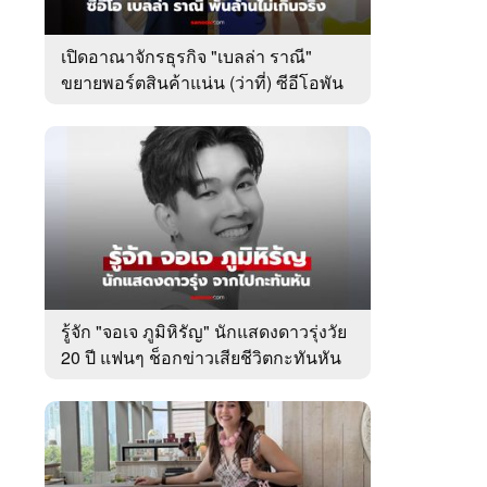
เปิดอาณาจักรธุรกิจ "เบลล่า ราณี"
ขยายพอร์ตสินค้าแน่น (ว่าที่) ซีอีโอพัน
ล้านเคียงข้าง "วิล ชวิณ"
รู้จัก "จอเจ ภูมิหิรัญ" นักแสดงดาวรุ่งวัย
20 ปี แฟนๆ ช็อกข่าวเสียชีวิตกะทันหัน