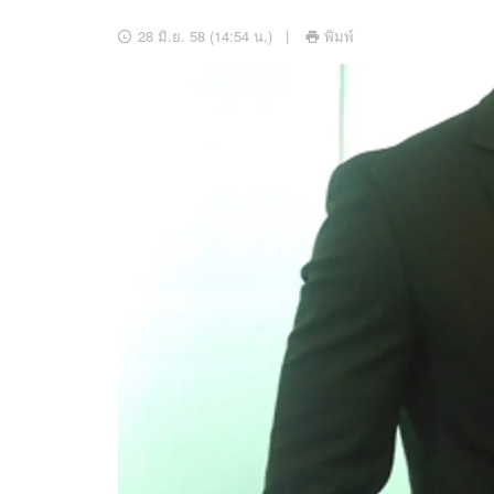
อัปเดตจีน
28 มิ.ย. 58 (14:54 น.)
พิมพ์
เช็กข่าวชัวร์
ติดตามสนุกโซเชี
ดาวน์โหลดสนุกแอปฟรี
สงวนลิขสิทธิ์ ©
2569
บริษัท อิมเมจ ฟิวเจอร์ (ประเทศไทย) จำกัด