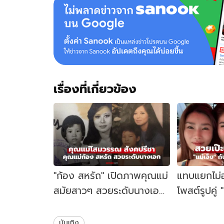
เรื่องที่เกี่ยวข้อง
"ก้อง สหรัถ" เปิดภาพคุณแม่
แทบแยกไม่อ
สมัยสาวๆ สวยระดับนางเอก
โพสต์รูปคู่ 
อดีตบิ๊กบอสวงการโฆษณา
เวียดนาม ส
สาม
บันเทิง