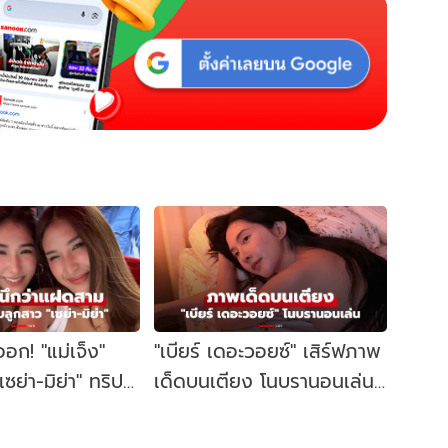
อก! "แม่เจ็ง"
"เบียร์ เดอะวอยซ์" เสิร์ฟภาพ
"เซย่า-มิย่า" ทริป
เด็ดบนเตียง โนบรานอนเล่น
วยเป๊ะนึกว่าแฝด
กับน้องหมาสุดชิล