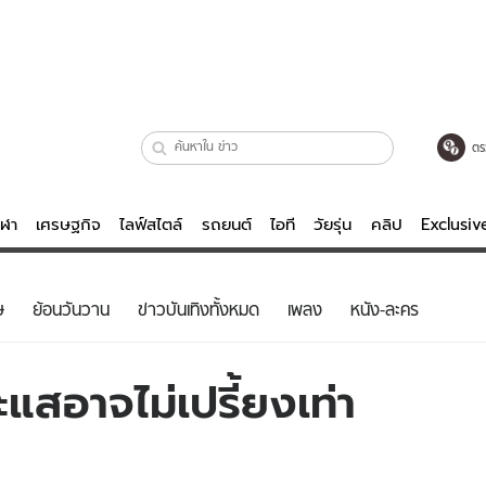
ตร
ีฬา
เศรษฐกิจ
ไลฟ์สไตล์
รถยนต์
ไอที
วัยรุ่น
คลิป
Exclusi
ตรวจหวย
ไลฟ์สไตล์
บันเทิงค
ษ
ย้อนวันวาน
ข่าวบันเทิงทั้งหมด
เพลง
หนัง-ละคร
ผู้หญิง
หนัง-ละคร
ผู้ชาย
เพลง
แสอาจไม่เปรี้ยงเท่า
ย
วัยรุ่น
เกมส์
ไอที
คลิป
รถยนต์
พอดแคสต์