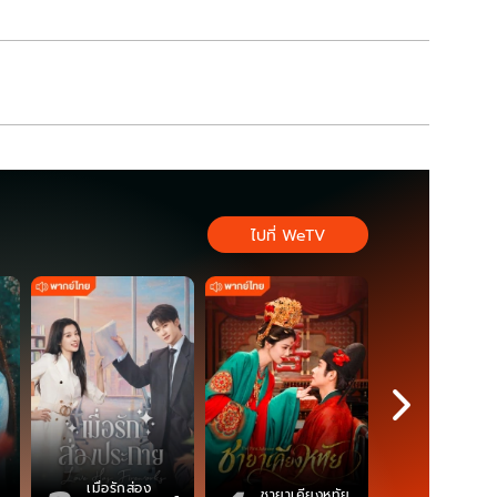
ไปที่ WeTV
เมื่อรักส่อง
ตำนานจอม
ชายาเคียงหทัย