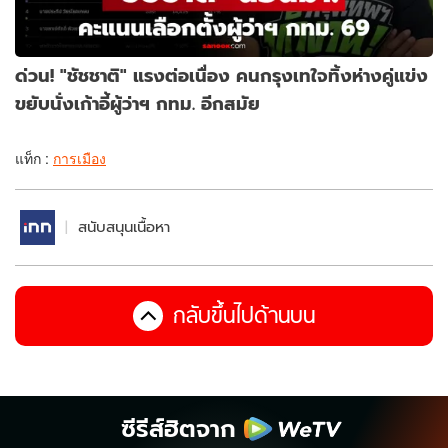
ด่วน! "ชัชชาติ" แรงต่อเนื่อง คนกรุงเทใจทิ้งห่างคู่แข่ง
ขยับนั่งเก้าอี้ผู้ว่าฯ กทม. อีกสมัย
แท็ก :
การเมือง
สนับสนุนเนื้อหา
กลับขึ้นไปด้านบน
ซีรีส์ฮิตจาก