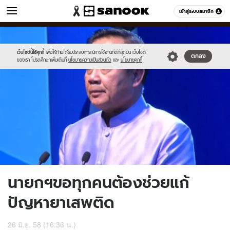
ข่าว
เข้าสู่ระบบสมาชิก
หมวดอื่นๆ
//s.isanook.com/ns/0/ud/363/1819319/627705-
Sanook
//s.isanook.com/sr/0/images/logo-
600
60
01.jpg
new-
sanook.png
เว็บไซต์นี้ใช้คุกกี้
เพื่อให้ท่านได้รับประสบการณ์การใช้งานที่ดีที่สุดบน เว็บไซต์
ตกลง
ของเรา โปรดศึกษาเพิ่มเติมที่
นโยบายความเป็นส่วนตัว
และ
นโยบายคุกกี้
นายกฯขอทุกคนต้องช่วยแก้
ปัญหายาเสพติด
26 มิ.ย. 58 (16:36 น.)