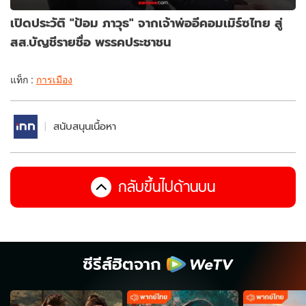
เปิดประวัติ "ป้อม ภาวุธ" จากเจ้าพ่ออีคอมเมิร์ซไทย สู่
สส.บัญชีรายชื่อ พรรคประชาชน
แท็ก :
การเมือง
สนับสนุนเนื้อหา
กลับขึ้นไปด้านบน
ซีรีส์ฮิตจาก