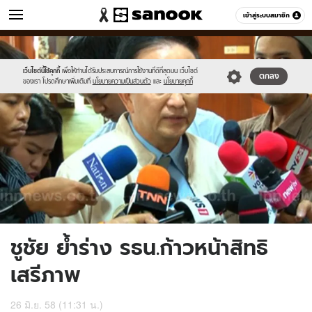
ข่าว
เข้าสู่ระบบสมาชิก
หมวดอื่นๆ
//s.isanook.com/ns/0/ud/363/1819043/627612-
Sanook
//s.isanook.com/sr/0/images/logo-
600
60
01.jpg
new-
sanook.png
เว็บไซต์นี้ใช้คุกกี้
เพื่อให้ท่านได้รับประสบการณ์การใช้งานที่ดีที่สุดบน เว็บไซต์
ตกลง
ของเรา โปรดศึกษาเพิ่มเติมที่
นโยบายความเป็นส่วนตัว
และ
นโยบายคุกกี้
ชูชัย ย้ำร่าง รธน.ก้าวหน้าสิทธิ
เสรีภาพ
26 มิ.ย. 58 (11:31 น.)