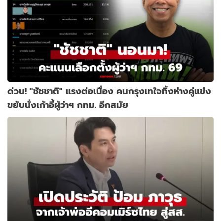
ด่วน! "ชัชชาติ" แรงต่อเนื่อง คนกรุงเทใจทิ้งห่างคู่แข่ง
ขยับนั่งเก้าอี้ผู้ว่าฯ กทม. อีกสมัย