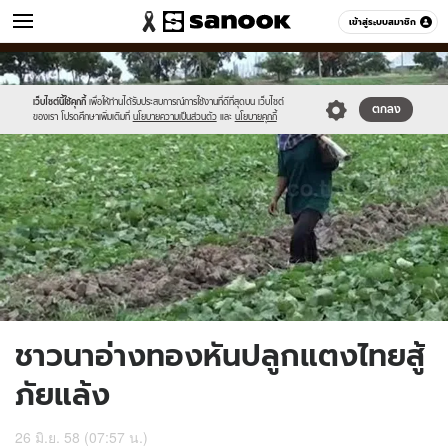
ข่าว
เข้าสู่ระบบสมาชิก
หมวดอื่นๆ
//s.isanook.com/ns/0/ud/363/1818911/627549-
Sanook
//s.isanook.com/sr/0/images/logo-
600
60
01.jpg
new-
sanook.png
เว็บไซต์นี้ใช้คุกกี้
เพื่อให้ท่านได้รับประสบการณ์การใช้งานที่ดีที่สุดบน เว็บไซต์
ตกลง
ของเรา โปรดศึกษาเพิ่มเติมที่
นโยบายความเป็นส่วนตัว
และ
นโยบายคุกกี้
ชาวนาอ่างทองหันปลูกแตงไทยสู้
ภัยแล้ง
26 มิ.ย. 58 (07:57 น.)