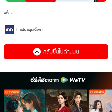
แท็ก :
สนับสนุนเนื้อหา
กลับขึ้นไปด้านบน
ซีรีส์ฮิตจาก