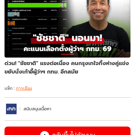
ด่วน! "ชัชชาติ" แรงต่อเนื่อง คนกรุงเทใจทิ้งห่างคู่แข่ง
ขยับนั่งเก้าอี้ผู้ว่าฯ กทม. อีกสมัย
แท็ก :
การเมือง
สนับสนุนเนื้อหา