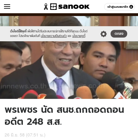
ข่าว
เข้าสู่ระบบสมาชิก
หมวดอื่นๆ
//s.isanook.com/ns/0/ud/363/1818879/627543-
Sanook
//s.isanook.com/sr/0/images/logo-
600
60
01.jpg
new-
sanook.png
เว็บไซต์นี้ใช้คุกกี้
เพื่อให้ท่านได้รับประสบการณ์การใช้งานที่ดีที่สุดบน เว็บไซต์
ตกลง
ของเรา โปรดศึกษาเพิ่มเติมที่
นโยบายความเป็นส่วนตัว
และ
นโยบายคุกกี้
พรเพชร นัด สนช.ถกถอดถอน
อดีต 248 ส.ส.
26 มิ.ย. 58 (07:51 น.)