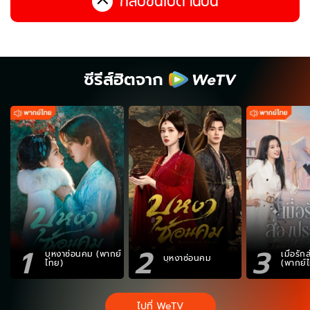
กลับขึ้นไปด้านบน
ซีรีส์ฮิตจาก
1
2
3
บุหงาซ่อนคม (พากย์
เมื่อรั
บุหงาซ่อนคม
ไทย)
(พากย์
ไปที่ WeTV