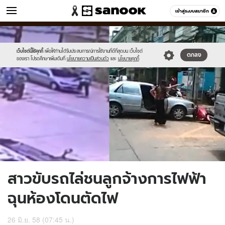
ข่าว
เข้าสู่ระบบสมาชิก
หมวดอื่นๆ
//s.isanook.com/ns/0/ud/363/1818871/qwqefdfg.jpg
Sanook
//s.isanook.com/sr/0/images/logo-
600
60
new-
sanook.png
เว็บไซต์นี้ใช้คุกกี้
เพื่อให้ท่านได้รับประสบการณ์การใช้งานที่ดีที่สุดบน เว็บไซต์
ตกลง
ของเรา โปรดศึกษาเพิ่มเติมที่
นโยบายความเป็นส่วนตัว
และ
นโยบายคุกกี้
สาวขับรถไล่ชนลูกจ้างการไฟฟ้า
ฉุนห้องโดนตัดไฟ
26 มิ.ย. 58 (07:45 น.)