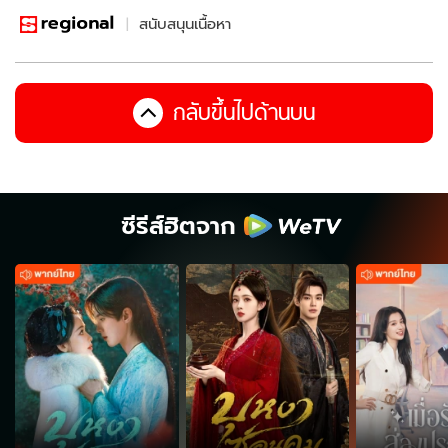
สนับสนุนเนื้อหา
กลับขึ้นไปด้านบน
ซีรีส์ฮิตจาก