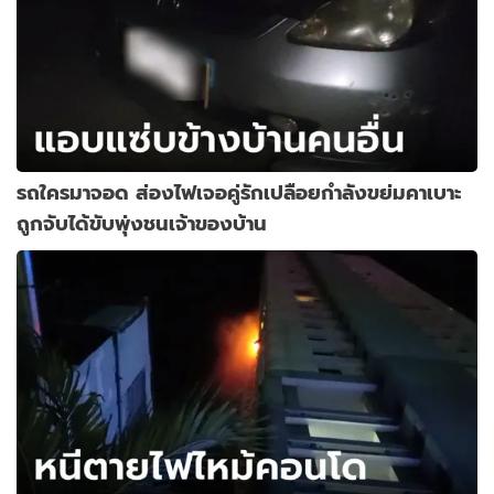
รถใครมาจอด ส่องไฟเจอคู่รักเปลือยกำลังขย่มคาเบาะ
ถูกจับได้ขับพุ่งชนเจ้าของบ้าน