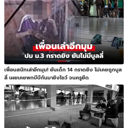
เพื่อนสนิทเล่าอีกมุม! ยันเด็ก 14 กราดยิง ไม่เคยถูกบูล
ลี่ เผยเคยพกบีบีกันมายิงโชว์ จนครูยึด