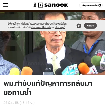
ข่าว
เข้าสู่ระบบสมาชิก
หมวดอื่นๆ
//s.isanook.com/ns/0/ud/363/1818751/627478-
Sanook
//s.isanook.com/sr/0/images/logo-
600
60
01.jpg
new-
sanook.png
เว็บไซต์นี้ใช้คุกกี้
เพื่อให้ท่านได้รับประสบการณ์การใช้งานที่ดีที่สุดบน เว็บไซต์
ตกลง
ของเรา โปรดศึกษาเพิ่มเติมที่
นโยบายความเป็นส่วนตัว
และ
นโยบายคุกกี้
พม.กำชับแก้ปัญหาการกลับมา
ขอทานซ้ำ
25 มิ.ย. 58 (18:45 น.)