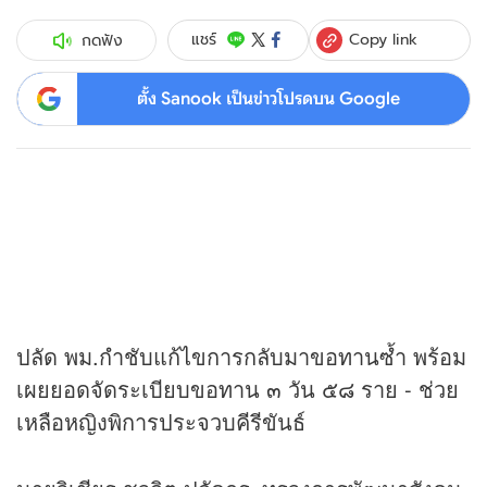
Copy link
แชร์
กดฟัง
ตั้ง Sanook เป็นข่าวโปรดบน Google
ปลัด พม.กำชับแก้ไขการกลับมาขอทานซ้ำ พร้อม
เผยยอดจัดระเบียบขอทาน ๓ วัน ๕๘ ราย - ช่วย
เหลือหญิงพิการประจวบคีรีขันธ์