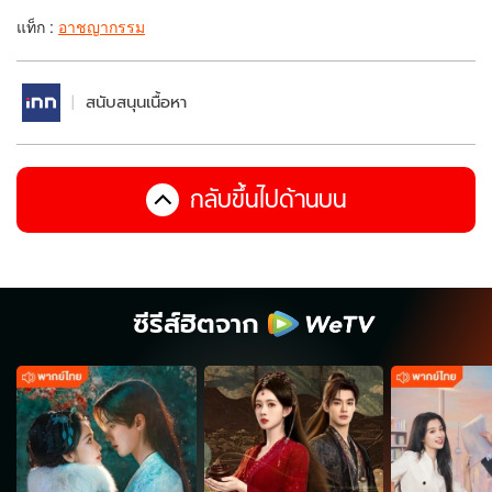
แท็ก :
อาชญากรรม
สนับสนุนเนื้อหา
กลับขึ้นไปด้านบน
ซีรีส์ฮิตจาก