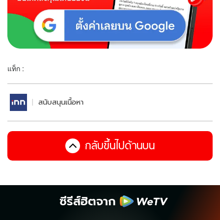
แท็ก :
สนับสนุนเนื้อหา
กลับขึ้นไปด้านบน
ซีรีส์ฮิตจาก