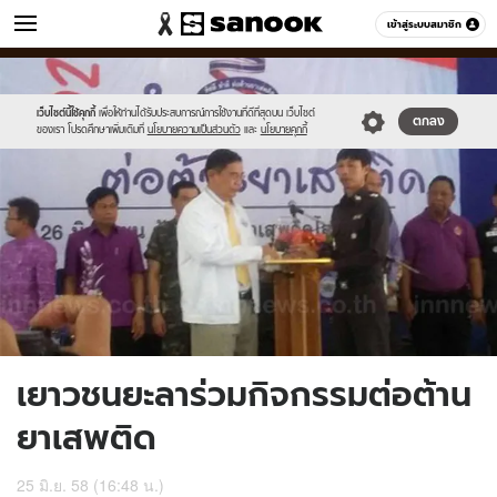
ข่าว
เข้าสู่ระบบสมาชิก
หมวดอื่นๆ
//s.isanook.com/ns/0/ud/363/1818695/627457-
Sanook
//s.isanook.com/sr/0/images/logo-
600
60
01.jpg
new-
sanook.png
เว็บไซต์นี้ใช้คุกกี้
เพื่อให้ท่านได้รับประสบการณ์การใช้งานที่ดีที่สุดบน เว็บไซต์
ตกลง
ของเรา โปรดศึกษาเพิ่มเติมที่
นโยบายความเป็นส่วนตัว
และ
นโยบายคุกกี้
เยาวชนยะลาร่วมกิจกรรมต่อต้าน
ยาเสพติด
25 มิ.ย. 58 (16:48 น.)