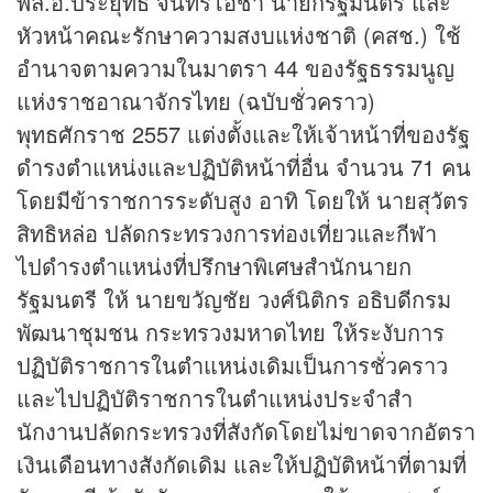
พล.อ.ประยุทธ์ จันทร์โอชา นายกรัฐมนตรี และ
หัวหน้าคณะรักษาความสงบแห่งชาติ (คสช.) ใช้
อำนาจตามความในมาตรา 44 ของรัฐธรรมนูญ
แห่งราชอาณาจักรไทย (ฉบับชั่วคราว)
พุทธศักราช 2557 แต่งตั้งและให้เจ้าหน้าที่ของรัฐ
ดํารงตําแหน่งและปฏิบัติหน้าที่อื่น จำนวน 71 คน
โดยมีข้าราชการระดับสูง อาทิ โดยให้ นายสุวัตร
สิทธิหล่อ ปลัดกระทรวงการท่องเที่ยวและกีฬา
ไปดํารงตําแหน่งที่ปรึกษาพิเศษสํานักนายก
รัฐมนตรี ให้ นายขวัญชัย วงศ์นิติกร อธิบดีกรม
พัฒนาชุมชน กระทรวงมหาดไทย ให้ระงับการ
ปฏิบัติราชการในตําแหน่งเดิมเป็นการชั่วคราว
และไปปฏิบัติราชการในตําแหน่งประจําสํา
นักงานปลัดกระทรวงที่สังกัดโดยไม่ขาดจากอัตรา
เงินเดือนทางสังกัดเดิม และให้ปฏิบัติหน้าที่ตามที่