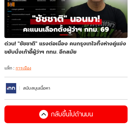
ด่วน! "ชัชชาติ" แรงต่อเนื่อง คนกรุงเทใจทิ้งห่างคู่แข่ง
ขยับนั่งเก้าอี้ผู้ว่าฯ กทม. อีกสมัย
แท็ก :
การเมือง
สนับสนุนเนื้อหา
กลับขึ้นไปด้านบน