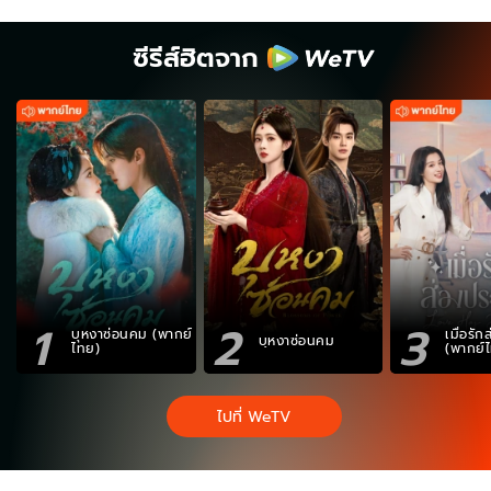
ซีรีส์ฮิตจาก
1
2
3
บุหงาซ่อนคม (พากย์
เมื่อรั
บุหงาซ่อนคม
ไทย)
(พากย์
ไปที่ WeTV