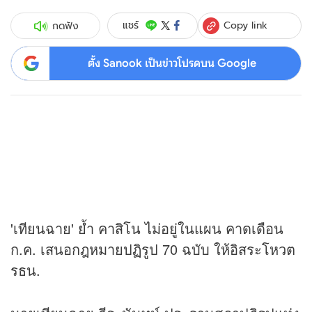
Copy link
แชร์
กดฟัง
ตั้ง Sanook เป็นข่าวโปรดบน Google
'เทียนฉาย' ย้ำ คาสิโน ไม่อยู่ในแผน คาดเดือน
ก.ค. เสนอกฎหมายปฏิรูป 70 ฉบับ ให้อิสระโหวต
รธน.