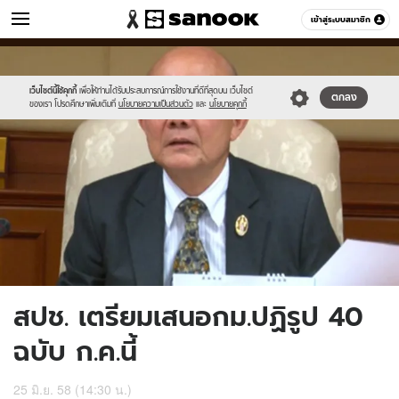
ข่าว
เข้าสู่ระบบสมาชิก
หมวดอื่นๆ
//s.isanook.com/ns/0/ud/363/1818543/627408-
Sanook
//s.isanook.com/sr/0/images/logo-
600
60
02.jpg
new-
sanook.png
เว็บไซต์นี้ใช้คุกกี้
เพื่อให้ท่านได้รับประสบการณ์การใช้งานที่ดีที่สุดบน เว็บไซต์
ตกลง
ของเรา โปรดศึกษาเพิ่มเติมที่
นโยบายความเป็นส่วนตัว
และ
นโยบายคุกกี้
สปช. เตรียมเสนอกม.ปฏิรูป 40
ฉบับ ก.ค.นี้
25 มิ.ย. 58 (14:30 น.)