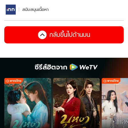
สนับสนุนเนื้อหา
กลับขึ้นไปด้านบน
ซีรีส์ฮิตจาก