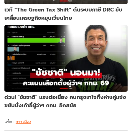
เวที “The Green Tax Shift” ดันระบบภาษี DRC ขับ
เคลื่อนเศรษฐกิจหมุนเวียนไทย
ด่วน! "ชัชชาติ" แรงต่อเนื่อง คนกรุงเทใจทิ้งห่างคู่แข่ง
ขยับนั่งเก้าอี้ผู้ว่าฯ กทม. อีกสมัย
แท็ก :
การเมือง