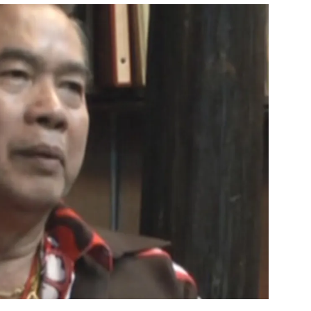
สุขภาพ
ดูทีวี
เที่ยว-กิน
WeTV
Tasteful Thailand
Exclusive
Sanook Choice
นิยาย
ยลได้ที่
ร่วมงานกับเ