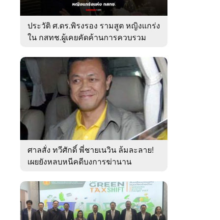
ประวัติ ศ.ดร.พิรงรอง รามสูต หญิงแกร่ง
ใน กสทช.ผู้เคยคัดค้านการควบรวม
ค่ายมือถือ
ศาลสั่ง ทวีศักดิ์ พี่ชายเนวิน ล้มละลาย!
เผยยังหลบหนีคดีบงการฆ่านาน
เกือบ10ปี