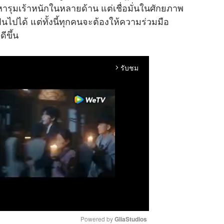
รุมเร้าหนักในหลายด้าน แต่เชื่อมั่นในศักยภาพ
ได้ แต่ทั้งนี้ทุกคนจะต้องให้ความร่วมมือ
ีขึ้น
รับชม
arrow_forward_ios
Powered by 
GliaStudios