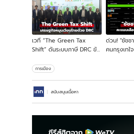
เวที “The Green Tax
ด่วน! "ชัชช
Shift” ดันระบบภาษี DRC ขับ
คนกรุงเทใจทิ
เคลื่อนเศรษฐกิจหมุนเวียน
ขยับนั่งเก้าอ
ไทย
สมัย
การเมือง
สนับสนุนเนื้อหา
ซีรีส์ฮิตจาก