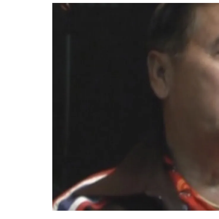
อัปเดตจีน
เช็กข่าวชัวร์
ติดตามสนุกโซเชี
ดาวน์โหลดสนุกแอปฟรี
สงวนลิขสิทธิ์ ©
2569
บริษัท อิมเมจ ฟิวเจอร์ (ประเทศไทย) จำกัด