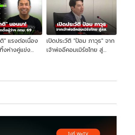
าติ" แรงต่อเนื่อง
เปิดประวัติ "ป้อม ภาวุธ" จาก
้งห่างคู่แข่ง
เจ้าพ่ออีคอมเมิร์ซไทย สู่
ี้ผู้ว่าฯ กทม. อีก
สส.บัญชีรายชื่อ พรรค
ประชาชน
ไปที่ WeTV