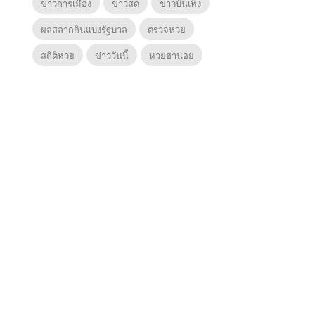
ข่าวการเมือง
ข่าวสด
ข่าวบันเทิง
ผลสลากกินแบ่งรัฐบาล
ตรวจหวย
สถิติหวย
ข่าววันนี้
หวยฮานอย