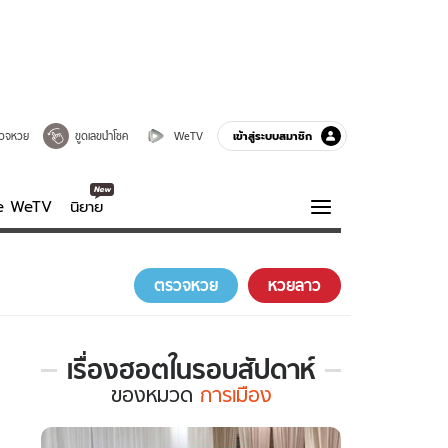
เข้าสู่ระบบสมาชิก
วจหวย
ขูดเลขนำโชค
WeTV
ve WeTV
นิยาย
รบรส
ความรู้รอบตัว
ตรวจหวย
หวยลาว
ฮาวทู
กูรู-รอบรู้
เรื่องฮอตในรอบสัปดาห์
เรื่อง
ของ
หมวด
การเมือง
ฮอต
ใน
รอบ