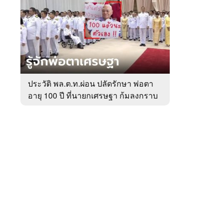
สัปดาห์
ของ
หมวด
การเมือง
 WeTV
ประวัติ พล.ต.ท.ผ่อน ปลัดรักษา พ่อตา
อายุ 100 ปี ที่นายกเศรษฐา ก้มลงกราบ
ติดต่อโฆษณา
ที่ตัก
tencentthbd
sales@tencent.co.th
รา
ร้องเรียนเนื้อหาไม่เหมาะสม
แนะนำติชม แจ้งปัญหาการใช้งาน