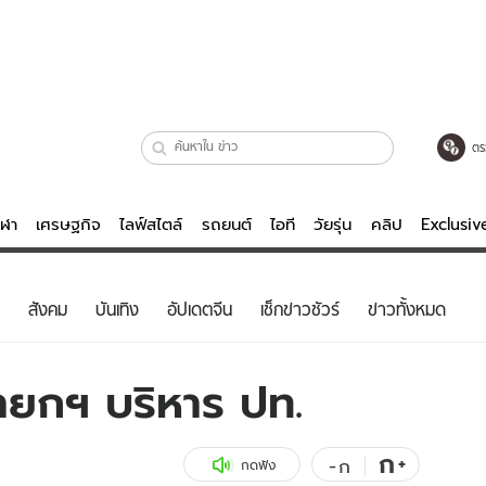
ตร
ีฬา
เศรษฐกิจ
ไลฟ์สไตล์
รถยนต์
ไอที
วัยรุ่น
คลิป
Exclusi
ตรวจหวย
ไลฟ์สไตล์
บันเทิงค
สังคม
บันเทิง
อัปเดตจีน
เช็กข่าวชัวร์
ข่าวทั้งหมด
ผู้หญิง
หนัง-ละคร
ผู้ชาย
เพลง
จนายกฯ บริหาร ปท.
ย
วัยรุ่น
เกมส์
ไอที
คลิป
ก
+
-
ก
กดฟัง
รถยนต์
พอดแคสต์