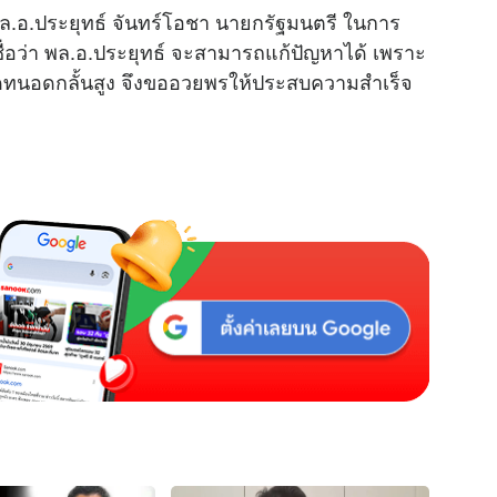
 พล.อ.ประยุทธ์ จันทร์โอชา นายกรัฐมนตรี ในการ
เชื่อว่า พล.อ.ประยุทธ์ จะสามารถแก้ปัญหาได้ เพราะ
M
ทนอดกลั้นสูง จึงขออวยพรให้ประสบความสำเร็จ
u
t
e