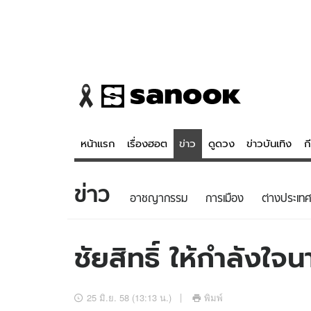
หน้าแรก
เรื่องฮอต
ข่าว
ดูดวง
ข่าวบันเทิง
ก
ข่าว
ข่าว
ดูดวง - 
อาชญากรรม
การเมือง
ต่างประเทศ
เรื่องฮอต
ดูดวง
ข่าว
หวยไทย
ชัยสิทธิ์ ให้กำลังใ
ข่าวบันเทิง
สถิติหวยไท
ข่าวกีฬา
หวยลาว
25 มิ.ย. 58 (13:13 น.)
พิมพ์
ข่าวเศรษฐกิจ