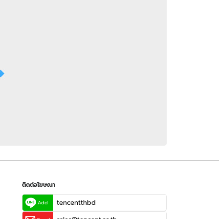
 WeTV
ติดต่อโฆษณา
tencentthbd
sales@tencent.co.th
รา
ร้องเรียนเนื้อหาไม่เหมาะสม
แนะนำติชม แจ้งปัญหาการใช้งาน
ติดต่อโฆษณา
tencentthbd
Add