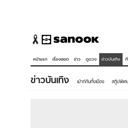
หน้าแรก
เรื่องฮอต
ข่าว
ดูดวง
ข่าวบันเทิง
ก
ข่าวบันเทิง
ข่าว
ดูดวง - 
เม้าท์กันทั้งเมือง
สกู๊ปพิเศ
เรื่องฮอต
ดูดวง
ข่าว
หวยไทย
ข่าวบันเทิง
สถิติหวยไท
ข่าวกีฬา
หวยลาว
ข่าวเศรษฐกิจ