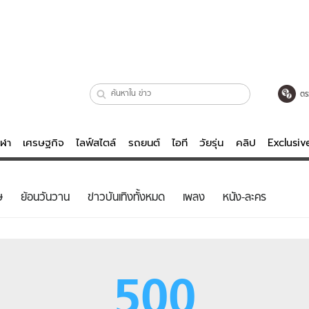
ตร
ีฬา
เศรษฐกิจ
ไลฟ์สไตล์
รถยนต์
ไอที
วัยรุ่น
คลิป
Exclusi
ตรวจหวย
ไลฟ์สไตล์
บันเทิงค
ษ
ย้อนวันวาน
ข่าวบันเทิงทั้งหมด
เพลง
หนัง-ละคร
ผู้หญิง
หนัง-ละคร
ผู้ชาย
เพลง
ย
วัยรุ่น
เกมส์
500
ไอที
คลิป
รถยนต์
พอดแคสต์