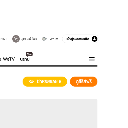
เข้าสู่ระบบสมาชิก
วจหวย
ขูดเลขนำโชค
WeTV
ve WeTV
นิยาย
รบรส
ความรู้รอบตัว
ป้าหอยซอย 6
ดูซีรีส์ฟรี
ฮาวทู
กูรู-รอบรู้