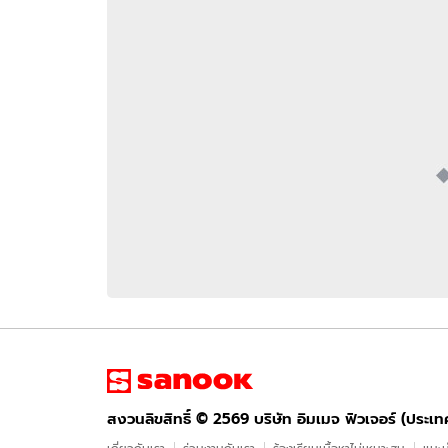
อัปเดตจีน
เช็กข่าวชัวร์
ติดตามสนุกโซเชี
ดาวน์โหลดสนุกแอปฟรี
สงวนลิขสิทธิ์ ©
2569
บริษัท อิมเมจ ฟิวเจอร์ (ประเทศไทย) จำกัด
สงวนลิขสิทธิ์ ©
2569
บริษัท อิมเมจ ฟิวเจอร์ (ประเ