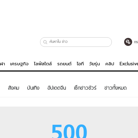
ตร
ีฬา
เศรษฐกิจ
ไลฟ์สไตล์
รถยนต์
ไอที
วัยรุ่น
คลิป
Exclusi
ตรวจหวย
ไลฟ์สไตล์
บันเทิงค
สังคม
บันเทิง
อัปเดตจีน
เช็กข่าวชัวร์
ข่าวทั้งหมด
ผู้หญิง
หนัง-ละคร
ผู้ชาย
เพลง
ย
วัยรุ่น
เกมส์
500
ไอที
คลิป
รถยนต์
พอดแคสต์