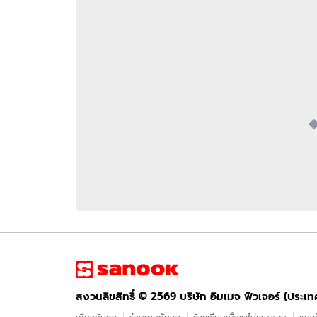
อัปเดตจีน
เช็กข่าวชัวร์
ติดตามสนุกโซเชี
ดาวน์โหลดสนุกแอปฟรี
สงวนลิขสิทธิ์ ©
2569
บริษัท อิมเมจ ฟิวเจอร์ (ประเทศไทย) จำกัด
สงวนลิขสิทธิ์ ©
2569
บริษัท อิมเมจ ฟิวเจอร์ (ประเ