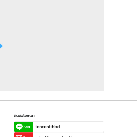
 WeTV
ติดต่อโฆษณา
tencentthbd
sales@tencent.co.th
รา
ร้องเรียนเนื้อหาไม่เหมาะสม
แนะนำติชม แจ้งปัญหาการใช้งาน
ติดต่อโฆษณา
tencentthbd
Add