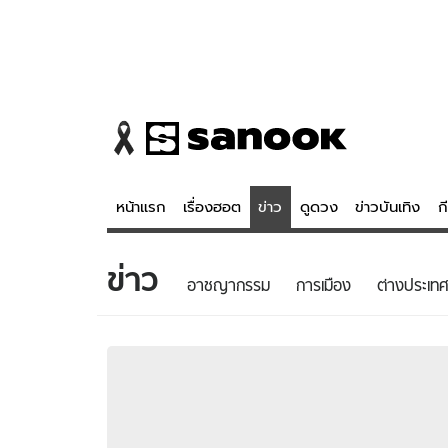
หน้าแรก
เรื่องฮอต
ข่าว
ดูดวง
ข่าวบันเทิง
ก
ข่าว
ข่าว
ดูดวง - 
อาชญากรรม
การเมือง
ต่างประเทศ
เรื่องฮอต
ดูดวง
ข่าว
หวยไทย
ข่าวบันเทิง
สถิติหวยไท
ข่าวกีฬา
หวยลาว
ข่าวเศรษฐกิจ