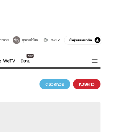
เข้าสู่ระบบสมาชิก
วจหวย
ขูดเลขนำโชค
WeTV
ve WeTV
นิยาย
รบรส
ความรู้รอบตัว
ตรวจหวย
หวยลาว
ฮาวทู
กูรู-รอบรู้