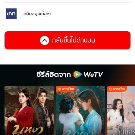
สนับสนุนเนื้อหา
กลับขึ้นไปด้านบน
ซีรีส์ฮิตจาก