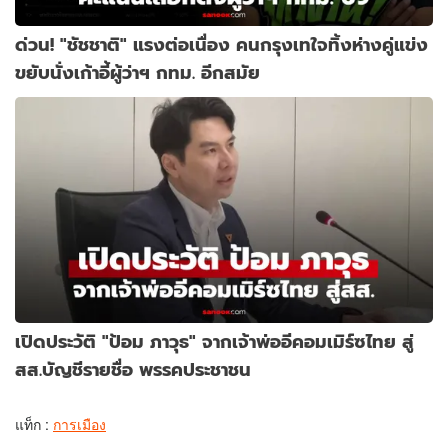
ด่วน! "ชัชชาติ" แรงต่อเนื่อง คนกรุงเทใจทิ้งห่างคู่แข่ง
ขยับนั่งเก้าอี้ผู้ว่าฯ กทม. อีกสมัย
เปิดประวัติ "ป้อม ภาวุธ" จากเจ้าพ่ออีคอมเมิร์ซไทย สู่
สส.บัญชีรายชื่อ พรรคประชาชน
แท็ก :
การเมือง