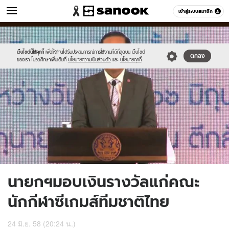
ข่าว
เข้าสู่ระบบสมาชิก
หมวดอื่นๆ
//s.isanook.com/ns/0/ud/363/1818086/627222-
Sanook
//s.isanook.com/sr/0/images/logo-
600
60
01.jpg
new-
sanook.png
เว็บไซต์นี้ใช้คุกกี้
เพื่อให้ท่านได้รับประสบการณ์การใช้งานที่ดีที่สุดบน เว็บไซต์
ตกลง
ของเรา โปรดศึกษาเพิ่มเติมที่
นโยบายความเป็นส่วนตัว
และ
นโยบายคุกกี้
นายกฯมอบเงินรางวัลแก่คณะ
นักกีฬาซีเกมส์ทีมชาติไทย
24 มิ.ย. 58 (20:24 น.)