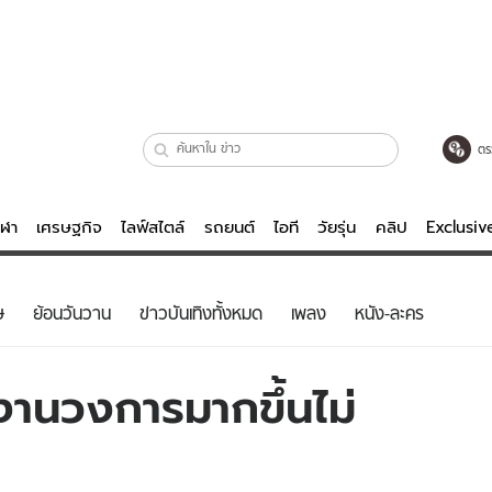
ตร
ีฬา
เศรษฐกิจ
ไลฟ์สไตล์
รถยนต์
ไอที
วัยรุ่น
คลิป
Exclusi
ตรวจหวย
ไลฟ์สไตล์
บันเทิงค
ษ
ย้อนวันวาน
ข่าวบันเทิงทั้งหมด
เพลง
หนัง-ละคร
ผู้หญิง
หนัง-ละคร
ผู้ชาย
เพลง
งานวงการมากขึ้นไม่
ย
วัยรุ่น
เกมส์
ไอที
คลิป
รถยนต์
พอดแคสต์