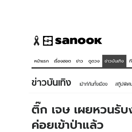
หน้าแรก
เรื่องฮอต
ข่าว
ดูดวง
ข่าวบันเทิง
ก
ข่าวบันเทิง
ข่าว
ดูดวง - 
เม้าท์กันทั้งเมือง
สกู๊ปพิเศ
เรื่องฮอต
ดูดวง
ข่าว
หวยไทย
ติ๊ก เจษ เผยหวนรับ
ข่าวบันเทิง
สถิติหวยไท
ค่อยเข้าป่าแล้ว
ข่าวกีฬา
หวยลาว
ข่าวเศรษฐกิจ