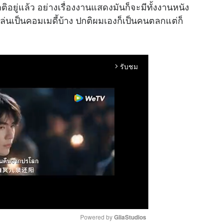
กติอยู่แล้ว อย่างเรื่องงานแสดงมันก็จะมีทั้งงานหนัง
่นเป็นคอมเมดี้บ้าง ปกติผมเองก็เป็นคนตลกแต่ก็
รับชม
arrow_forward_ios
Powered by 
GliaStudios