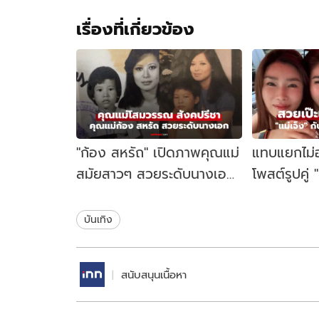
เรื่องที่เกี่ยวข้อง
"ก้อง สหรัถ" เปิดภาพคุณแม่
แทบแยกไม่อ
สมัยสาวๆ สวยระดับนางเอก
โพสต์รูปคู่ 
อดีตบิ๊กบอสวงการโฆษณา
เวียดนาม ส
สาม
บันเทิง
สนับสนุนเนื้อหา