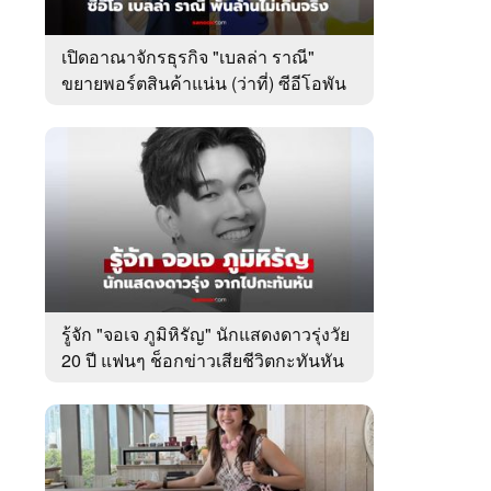
เปิดอาณาจักรธุรกิจ "เบลล่า ราณี"
ขยายพอร์ตสินค้าแน่น (ว่าที่) ซีอีโอพัน
ล้านเคียงข้าง "วิล ชวิณ"
รู้จัก "จอเจ ภูมิหิรัญ" นักแสดงดาวรุ่งวัย
20 ปี แฟนๆ ช็อกข่าวเสียชีวิตกะทันหัน