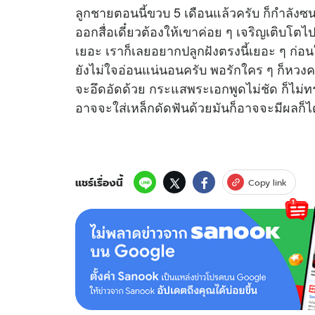
ลูกชายตอนนี้ขวบ 5 เดือนแล้วครับ ก็กำลังซ
ออกสื่อเดี๋ยวต้องให้เขาค่อย ๆ เจริญเติบโตไป
เยอะ เราก็เลยอยากปลูกฝังตรงนี้เยอะ ๆ ก่อน
ยังไม่ใจอ่อนแน่นอนครับ พอรักใคร ๆ ก็หวงครั
จะอึดอัดด้วย กระแสพระเอกพูดไม่ชัด ก็ไม
อาจจะใส่เหล็กดัดฟันด้วยมันก็อาจจะมีผลก็ได
แชร์เรื่องนี้
Copy link