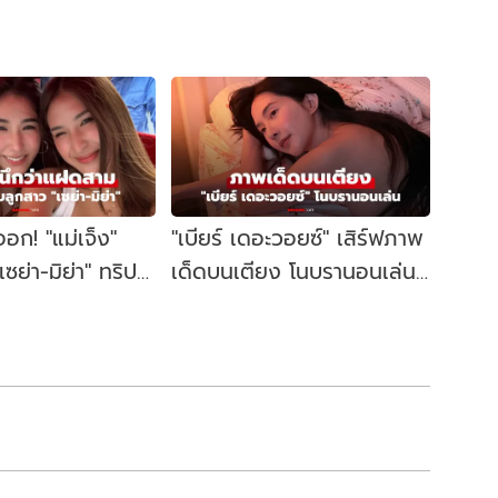
อก! "แม่เจ็ง"
"เบียร์ เดอะวอยซ์" เสิร์ฟภาพ
"เซย่า-มิย่า" ทริป
เด็ดบนเตียง โนบรานอนเล่น
วยเป๊ะนึกว่าแฝด
กับน้องหมาสุดชิล