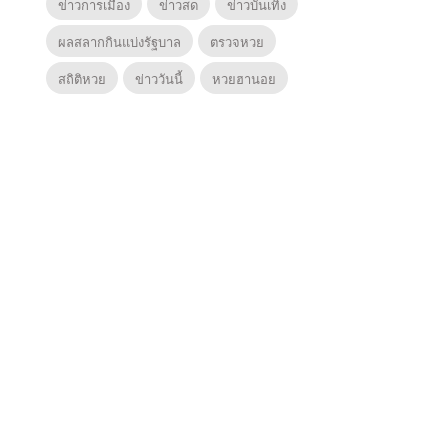
ข่าวการเมือง
ข่าวสด
ข่าวบันเทิง
ผลสลากกินแบ่งรัฐบาล
ตรวจหวย
สถิติหวย
ข่าววันนี้
หวยฮานอย