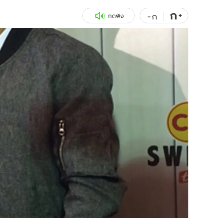
ก
สุขภาพ
+
ดูทีวี
-
ก
กดฟัง
เที่ยว-กิน
WeTV
Tasteful Thailand
Exclusive
Sanook Choice
นิยาย
ยลได้ที่
ร่วมงานกับเ