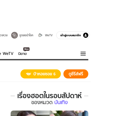
เข้าสู่ระบบสมาชิก
วจหวย
ขูดเลขนำโชค
WeTV
ve WeTV
นิยาย
รบรส
ความรู้รอบตัว
ป้าหอยซอย 6
ดูซีรีส์ฟรี
ฮาวทู
กูรู-รอบรู้
เรื่องฮอตในรอบสัปดาห์
เรื่อง
ของ
หมวด
บันเทิง
ฮอต
ใน
รอบ