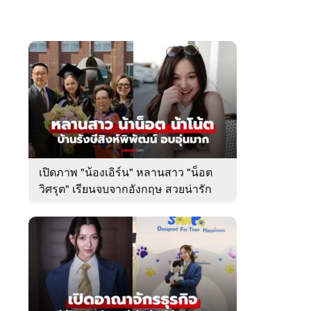
เปิดภาพ "น้องเอิร์น" หลานสาว "น็อต
วิศรุต" เรียนจบจากอังกฤษ สวยน่ารัก
มาก