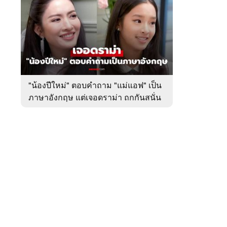
สัปดาห์
ของ
หมวด
บันเทิง
 WeTV
"น้องปีใหม่" ตอบคำถาม "แม่แอฟ" เป็น
ภาษาอังกฤษ แต่เจอดราม่า ถกกันสนั่น
ติดต่อโฆษณา
tencentthbd
sales@tencent.co.th
รา
ร้องเรียนเนื้อหาไม่เหมาะสม
แนะนำติชม แจ้งปัญหาการใช้งาน