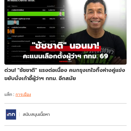
ด่วน! "ชัชชาติ" แรงต่อเนื่อง คนกรุงเทใจทิ้งห่างคู่แข่ง
ขยับนั่งเก้าอี้ผู้ว่าฯ กทม. อีกสมัย
แท็ก :
การเมือง
สนับสนุนเนื้อหา