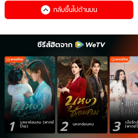
กลับขึ้นไปด้านบน
ซีรีส์ฮิตจาก
1
2
3
บุหงาซ่อนคม (พากย์
เมื่อรั
บุหงาซ่อนคม
ไทย)
(พากย์