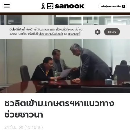
ข่าว
เข้าสู่ระบบสมาชิก
หมวดอื่นๆ
//s.isanook.com/ns/0/ud/363/1817790/627090-
Sanook
//s.isanook.com/sr/0/images/logo-
600
60
01.jpg
new-
sanook.png
เว็บไซต์นี้ใช้คุกกี้
เพื่อให้ท่านได้รับประสบการณ์การใช้งานที่ดีที่สุดบน เว็บไซต์
ตกลง
ของเรา โปรดศึกษาเพิ่มเติมที่
นโยบายความเป็นส่วนตัว
และ
นโยบายคุกกี้
ชวลิตเข้าม.เกษตรฯหาแนวทาง
ช่วยชาวนา
24 มิ.ย. 58 (13:12 น.)