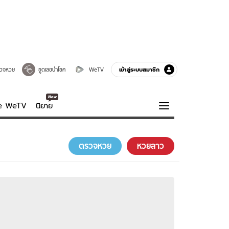
เข้าสู่ระบบสมาชิก
วจหวย
ขูดเลขนำโชค
WeTV
ve WeTV
นิยาย
รบรส
ความรู้รอบตัว
ตรวจหวย
หวยลาว
ฮาวทู
กูรู-รอบรู้