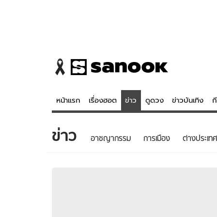
หน้าแรก
เรื่องฮอต
ข่าว
ดูดวง
ข่าวบันเทิง
ก
ข่าว
ข่าว
ดูดวง - 
อาชญากรรม
การเมือง
ต่างประเทศ
เรื่องฮอต
ดูดวง
ข่าว
หวยไทย
ข่าวบันเทิง
สถิติหวยไท
ข่าวกีฬา
หวยลาว
ข่าวเศรษฐกิจ