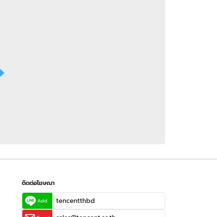
 WeTV
ติดต่อโฆษณา
tencentthbd
sales@tencent.co.th
รา
ร้องเรียนเนื้อหาไม่เหมาะสม
แนะนำติชม แจ้งปัญหาการใช้งาน
ติดต่อโฆษณา
tencentthbd
Add