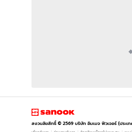
อัปเดตจีน
เช็กข่าวชัวร์
ติดตามสนุกโซเชี
ดาวน์โหลดสนุกแอปฟรี
สงวนลิขสิทธิ์ ©
2569
บริษัท อิมเมจ ฟิวเจอร์ (ประเทศไทย) จำกัด
สงวนลิขสิทธิ์ ©
2569
บริษัท อิมเมจ ฟิวเจอร์ (ประเ