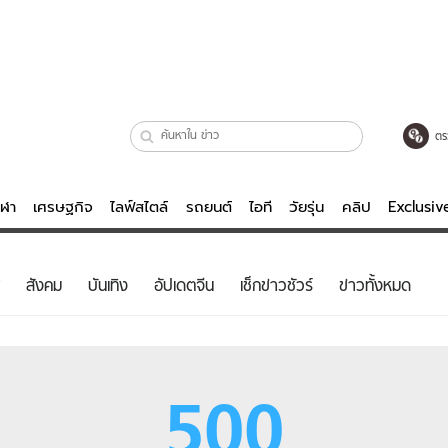
ตร
ีฬา
เศรษฐกิจ
ไลฟ์สไตล์
รถยนต์
ไอที
วัยรุ่น
คลิป
Exclusi
ตรวจหวย
ไลฟ์สไตล์
บันเทิงค
สังคม
บันเทิง
อัปเดตจีน
เช็กข่าวชัวร์
ข่าวทั้งหมด
ผู้หญิง
หนัง-ละคร
ผู้ชาย
เพลง
ย
วัยรุ่น
เกมส์
500
ไอที
คลิป
รถยนต์
พอดแคสต์