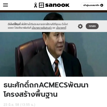
ข่าว
เข้าสู่ระบบสมาชิก
หมวดอื่นๆ
//s.isanook.com/ns/0/ud/363/1817242/626856-
Sanook
//s.isanook.com/sr/0/images/logo-
600
60
01.jpg
new-
sanook.png
เว็บไซต์นี้ใช้คุกกี้
เพื่อให้ท่านได้รับประสบการณ์การใช้งานที่ดีที่สุดบน เว็บไซต์
ตกลง
ของเรา โปรดศึกษาเพิ่มเติมที่
นโยบายความเป็นส่วนตัว
และ
นโยบายคุกกี้
ธนะศักดิ์ถกACMECSพัฒนา
โครงสร้างพื้นฐาน
23 มิ.ย. 58 (13:55 น.)