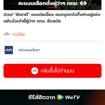
ด่วน! "ชัชชาติ" แรงต่อเนื่อง คนกรุงเทใจทิ้งห่างคู่แข่ง
ขยับนั่งเก้าอี้ผู้ว่าฯ กทม. อีกสมัย
แท็ก :
การเมือง
สนับสนุนเนื้อหา
กลับขึ้นไปด้านบน
ซีรีส์ฮิตจาก