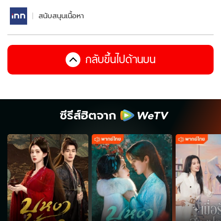
สนับสนุนเนื้อหา
กลับขึ้นไปด้านบน
ซีรีส์ฮิตจาก