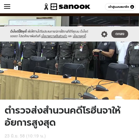
ข่าว
เข้าสู่ระบบสมาชิก
หมวดอื่นๆ
//s.isanook.com/ns/0/ud/363/1817066/626779-
Sanook
//s.isanook.com/sr/0/images/logo-
600
60
01.jpg
new-
sanook.png
เว็บไซต์นี้ใช้คุกกี้
เพื่อให้ท่านได้รับประสบการณ์การใช้งานที่ดีที่สุดบน เว็บไซต์
ตกลง
ของเรา โปรดศึกษาเพิ่มเติมที่
นโยบายความเป็นส่วนตัว
และ
นโยบายคุกกี้
ตำรวจส่งสำนวนคดีโรฮีนจาให้
อัยการสูงสุด
23 มิ.ย. 58 (10:19 น.)