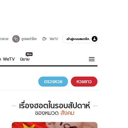
เข้าสู่ระบบสมาชิก
วจหวย
ขูดเลขนำโชค
WeTV
ve WeTV
นิยาย
รบรส
ความรู้รอบตัว
ตรวจหวย
หวยลาว
ฮาวทู
กูรู-รอบรู้
เรื่องฮอตในรอบสัปดาห์
เรื่อง
ของ
หมวด
สังคม
ฮอต
ใน
รอบ