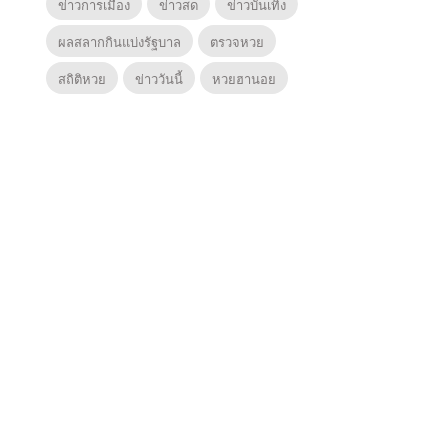
ข่าวการเมือง
ข่าวสด
ข่าวบันเทิง
ผลสลากกินแบ่งรัฐบาล
ตรวจหวย
สถิติหวย
ข่าววันนี้
หวยฮานอย