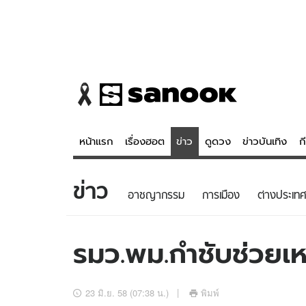
หน้าแรก
เรื่องฮอต
ข่าว
ดูดวง
ข่าวบันเทิง
ก
ข่าว
ข่าว
ดูดวง - 
อาชญากรรม
การเมือง
ต่างประเทศ
เรื่องฮอต
ดูดวง
ข่าว
หวยไทย
รมว.พม.กำชับช่วยเ
ข่าวบันเทิง
สถิติหวยไท
ข่าวกีฬา
หวยลาว
23 มิ.ย. 58 (07:38 น.)
พิมพ์
ข่าวเศรษฐกิจ