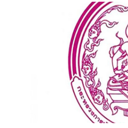
อัปเดตจีน
เช็กข่าวชัวร์
ติดตามสนุกโซเชี
ดาวน์โหลดสนุกแอปฟรี
สงวนลิขสิทธิ์ ©
2569
บริษัท อิมเมจ ฟิวเจอร์ (ประเทศไทย) จำกัด