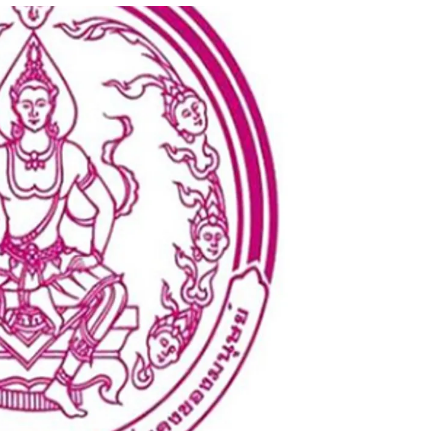
สุขภาพ
ดูทีวี
เที่ยว-กิน
WeTV
Tasteful Thailand
Exclusive
Sanook Choice
นิยาย
ยลได้ที่
ร่วมงานกับเ