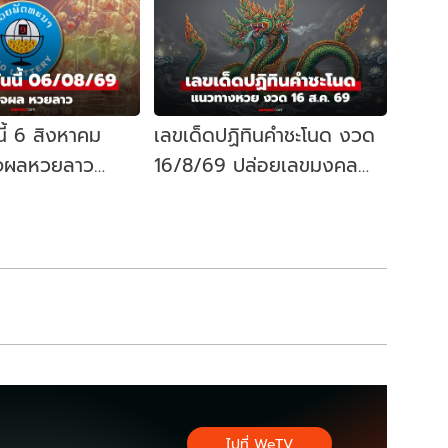
ี้ 6 สิงหาคม
เลขเด็ดปฏิทินคำชะโนด งวด
จผลหวยลาว
16/8/69 ปล่อยเลขมงคล
ยลาววันนี้ออก
พญานาค แนวทางหวยงวดนี้
ไปที่ WeTV