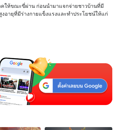
ิจาคให้ขณะขี่ผ่าน ก่อนนำมาแจกจ่ายชาวบ้านที่มี
u
ผู้สูงอายุที่มีร่างกายแข็งแรงและทำประโยชน์ให้แก่
t
e