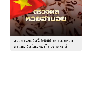
สัปดาห์
ของ
หมวด
สังคม
 WeTV
หวยฮานอยวันนี้ 6/8/69 ตรวจผลหวย
ฮานอย วันนี้ออกอะไร เช็กสดที่นี่
ติดต่อโฆษณา
tencentthbd
sales@tencent.co.th
รา
ร้องเรียนเนื้อหาไม่เหมาะสม
แนะนำติชม แจ้งปัญหาการใช้งาน