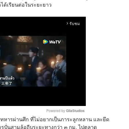
็กได้เรียนต่อในระยะยาว
รับชม
arrow_forward_ios
Powered by 
GliaStudios
ทหารผ่านศึก ที่ไม่อยากเป็นภาระลูกหลาน และยึด
วยการปั่นสามล้อถีบระยะทางกว่า ๓ กม. ไปตลาด
M