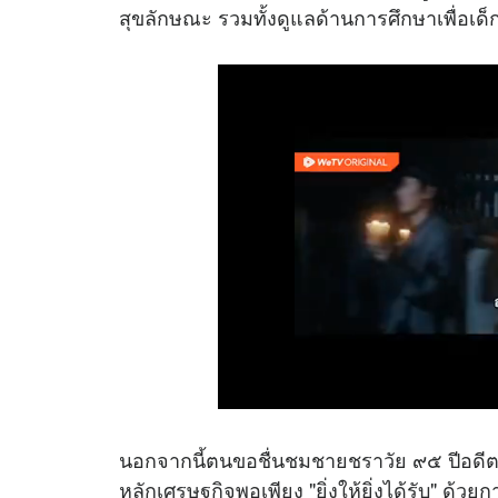
สุขลักษณะ รวมทั้งดูแลด้านการศึกษาเพื่อเด
นอกจากนี้ตนขอชื่นชมชายชราวัย ๙๕ ปีอดีต
หลักเศรษฐกิจพอเพียง "ยิ่งให้ยิ่งได้รับ" ด้