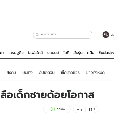
ตร
ีฬา
เศรษฐกิจ
ไลฟ์สไตล์
รถยนต์
ไอที
วัยรุ่น
คลิป
Exclusi
ตรวจหวย
ไลฟ์สไตล์
บันเทิงค
สังคม
บันเทิง
อัปเดตจีน
เช็กข่าวชัวร์
ข่าวทั้งหมด
ผู้หญิง
หนัง-ละคร
ผู้ชาย
เพลง
หลือเด็กชายด้อยโอกาส
ย
วัยรุ่น
เกมส์
ไอที
คลิป
ก
+
-
ก
กดฟัง
รถยนต์
พอดแคสต์