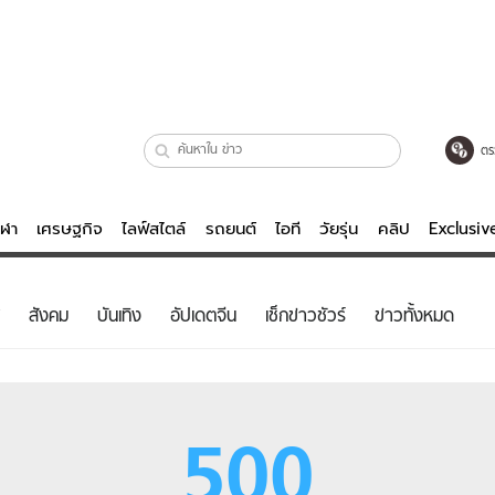
ตร
ีฬา
เศรษฐกิจ
ไลฟ์สไตล์
รถยนต์
ไอที
วัยรุ่น
คลิป
Exclusi
ตรวจหวย
ไลฟ์สไตล์
บันเทิงค
สังคม
บันเทิง
อัปเดตจีน
เช็กข่าวชัวร์
ข่าวทั้งหมด
ผู้หญิง
หนัง-ละคร
ผู้ชาย
เพลง
ย
วัยรุ่น
เกมส์
500
ไอที
คลิป
รถยนต์
พอดแคสต์