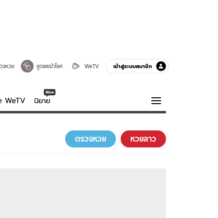
เข้าสู่ระบบสมาชิก
วจหวย
ขูดเลขนำโชค
WeTV
ve WeTV
นิยาย
รบรส
ความรู้รอบตัว
ตรวจหวย
หวยลาว
ฮาวทู
กูรู-รอบรู้