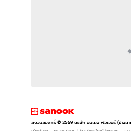
อัปเดตจีน
เช็กข่าวชัวร์
ติดตามสนุกโซเชี
ดาวน์โหลดสนุกแอปฟรี
สงวนลิขสิทธิ์ ©
2569
บริษัท อิมเมจ ฟิวเจอร์ (ประเทศไทย) จำกัด
สงวนลิขสิทธิ์ ©
2569
บริษัท อิมเมจ ฟิวเจอร์ (ประเ