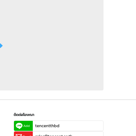
 WeTV
ติดต่อโฆษณา
tencentthbd
sales@tencent.co.th
รา
ร้องเรียนเนื้อหาไม่เหมาะสม
แนะนำติชม แจ้งปัญหาการใช้งาน
ติดต่อโฆษณา
tencentthbd
Add