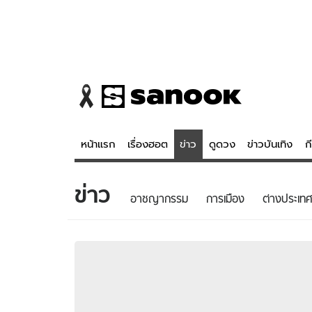
หน้าแรก
เรื่องฮอต
ข่าว
ดูดวง
ข่าวบันเทิง
ก
ข่าว
ข่าว
ดูดวง - 
อาชญากรรม
การเมือง
ต่างประเทศ
เรื่องฮอต
ดูดวง
ข่าว
หวยไทย
ข่าวบันเทิง
สถิติหวยไท
ข่าวกีฬา
หวยลาว
ข่าวเศรษฐกิจ