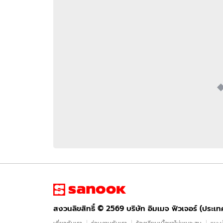
อัปเดตจีน
เช็กข่าวชัวร์
ติดตามสนุกโซเชี
ดาวน์โหลดสนุกแอปฟรี
สงวนลิขสิทธิ์ ©
2569
บริษัท อิมเมจ ฟิวเจอร์ (ประเทศไทย) จำกัด
สงวนลิขสิทธิ์ ©
2569
บริษัท อิมเมจ ฟิวเจอร์ (ประเ