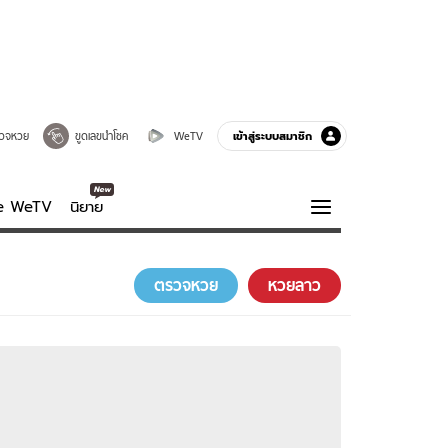
เข้าสู่ระบบสมาชิก
วจหวย
ขูดเลขนำโชค
WeTV
ve WeTV
นิยาย
รบรส
ความรู้รอบตัว
ตรวจหวย
หวยลาว
ฮาวทู
กูรู-รอบรู้