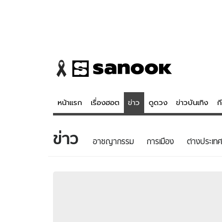
หน้าแรก
เรื่องฮอต
ข่าว
ดูดวง
ข่าวบันเทิง
ก
ข่าว
ข่าว
ดูดวง - 
อาชญากรรม
การเมือง
ต่างประเทศ
เรื่องฮอต
ดูดวง
ข่าว
หวยไทย
ข่าวบันเทิง
สถิติหวยไท
ข่าวกีฬา
หวยลาว
ข่าวเศรษฐกิจ