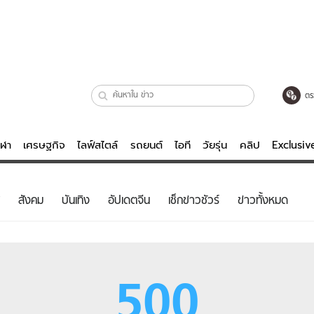
ตร
ีฬา
เศรษฐกิจ
ไลฟ์สไตล์
รถยนต์
ไอที
วัยรุ่น
คลิป
Exclusi
ตรวจหวย
ไลฟ์สไตล์
บันเทิงค
สังคม
บันเทิง
อัปเดตจีน
เช็กข่าวชัวร์
ข่าวทั้งหมด
ผู้หญิง
หนัง-ละคร
ผู้ชาย
เพลง
ย
วัยรุ่น
เกมส์
500
ไอที
คลิป
รถยนต์
พอดแคสต์