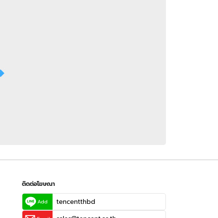
 WeTV
ติดต่อโฆษณา
tencentthbd
sales@tencent.co.th
รา
ร้องเรียนเนื้อหาไม่เหมาะสม
แนะนำติชม แจ้งปัญหาการใช้งาน
ติดต่อโฆษณา
tencentthbd
Add