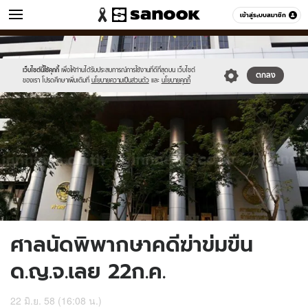
ข่าว
เข้าสู่ระบบสมาชิก
หมวดอื่นๆ
//s.isanook.com/ns/0/ud/363/1816718/626619-
Sanook
//s.isanook.com/sr/0/images/logo-
600
60
01.jpg
new-
sanook.png
เว็บไซต์นี้ใช้คุกกี้
เพื่อให้ท่านได้รับประสบการณ์การใช้งานที่ดีที่สุดบน เว็บไซต์
ตกลง
ของเรา โปรดศึกษาเพิ่มเติมที่
นโยบายความเป็นส่วนตัว
และ
นโยบายคุกกี้
ศาลนัดพิพากษาคดีฆ่าข่มขืน
ด.ญ.จ.เลย 22ก.ค.
22 มิ.ย. 58 (16:08 น.)