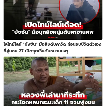
ไล่ไทม์ไลน์ "บังซัน" มือยิงดับคาวัด ก่อนจบชีวิตตัวเอง
ที่คู้บอน 27 เปิดจุดเริ่มต้นชนวนเหตุ