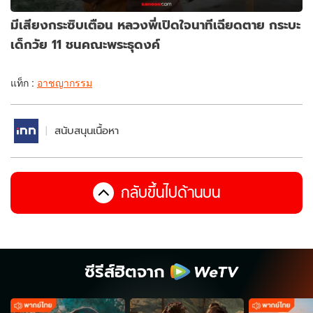
มีเสียงกระซิบเตือน หลวงพี่เปิดใจนาทีเฉียดตาย กระบะ
เด็กวัย 11 ชนคณะพระธุดงค์
แท็ก :
อาชญากรรม
สนับสนุนเนื้อหา
กลับขึ้นไปด้านบน
ซีรีส์ฮิตจาก