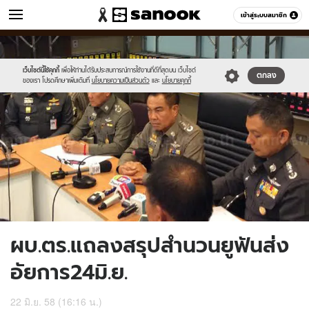
ข่าว
เข้าสู่ระบบสมาชิก
หมวดอื่นๆ
//s.isanook.com/ns/0/ud/363/1816714/626625-
Sanook
//s.isanook.com/sr/0/images/logo-
600
60
01.jpg
new-
sanook.png
เว็บไซต์นี้ใช้คุกกี้
เพื่อให้ท่านได้รับประสบการณ์การใช้งานที่ดีที่สุดบน เว็บไซต์
ตกลง
ของเรา โปรดศึกษาเพิ่มเติมที่
นโยบายความเป็นส่วนตัว
และ
นโยบายคุกกี้
ผบ.ตร.แถลงสรุปสำนวนยูฟันส่ง
อัยการ24มิ.ย.
22 มิ.ย. 58 (16:16 น.)