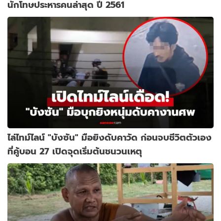
นักโทษประหารคนล่าสุด ปี 2561
ไล่ไทม์ไลน์ "บังซัน" มือยิงดับคาวัด ก่อนจบชีวิตตัวเอง
ที่คู้บอน 27 เปิดจุดเริ่มต้นชนวนเหตุ