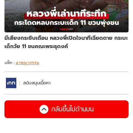
มีเสียงกระซิบเตือน หลวงพี่เปิดใจนาทีเฉียดตาย กระบะ
เด็กวัย 11 ชนคณะพระธุดงค์
แท็ก :
อาชญากรรม
สนับสนุนเนื้อหา
กลับขึ้นไปด้านบน