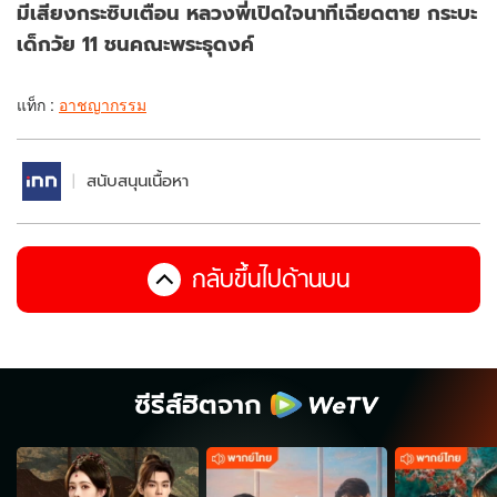
มีเสียงกระซิบเตือน หลวงพี่เปิดใจนาทีเฉียดตาย กระบะ
เด็กวัย 11 ชนคณะพระธุดงค์
แท็ก :
อาชญากรรม
สนับสนุนเนื้อหา
กลับขึ้นไปด้านบน
ซีรีส์ฮิตจาก