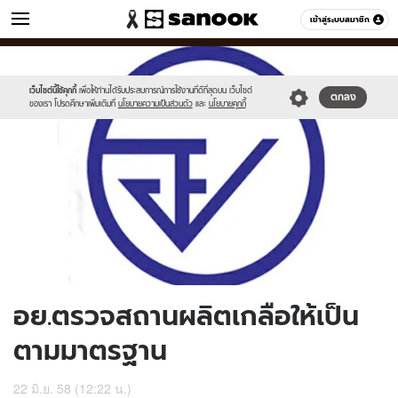
ข่าว
เข้าสู่ระบบสมาชิก
หมวดอื่นๆ
//s.isanook.com/ns/0/ud/363/1816558/626557-
Sanook
//s.isanook.com/sr/0/images/logo-
600
60
01.jpg
new-
sanook.png
เว็บไซต์นี้ใช้คุกกี้
เพื่อให้ท่านได้รับประสบการณ์การใช้งานที่ดีที่สุดบน เว็บไซต์
ตกลง
ของเรา โปรดศึกษาเพิ่มเติมที่
นโยบายความเป็นส่วนตัว
และ
นโยบายคุกกี้
อย.ตรวจสถานผลิตเกลือให้เป็น
ตามมาตรฐาน
22 มิ.ย. 58 (12:22 น.)