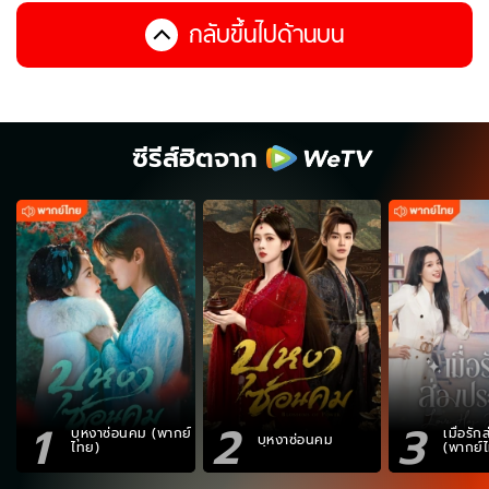
กลับขึ้นไปด้านบน
ซีรีส์ฮิตจาก
1
2
3
บุหงาซ่อนคม (พากย์
เมื่อรั
บุหงาซ่อนคม
ไทย)
(พากย์