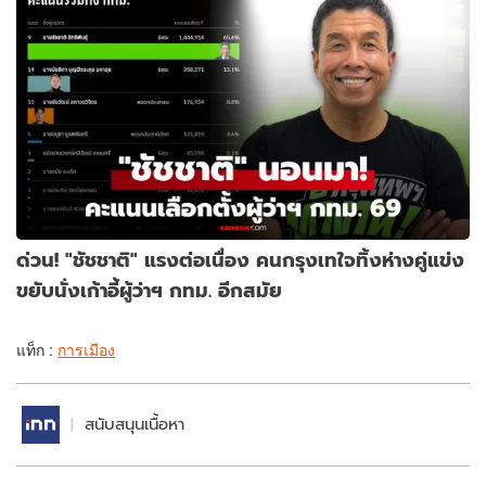
ด่วน! "ชัชชาติ" แรงต่อเนื่อง คนกรุงเทใจทิ้งห่างคู่แข่ง
ขยับนั่งเก้าอี้ผู้ว่าฯ กทม. อีกสมัย
แท็ก :
การเมือง
สนับสนุนเนื้อหา