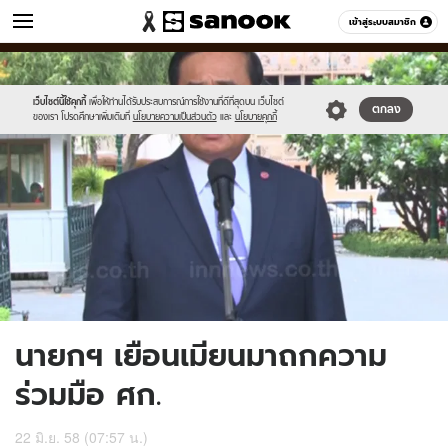
ข่าว
เข้าสู่ระบบสมาชิก
หมวดอื่นๆ
//s.isanook.com/ns/0/ud/363/1816339/626482-
Sanook
//s.isanook.com/sr/0/images/logo-
600
60
01.jpg
new-
sanook.png
เว็บไซต์นี้ใช้คุกกี้
เพื่อให้ท่านได้รับประสบการณ์การใช้งานที่ดีที่สุดบน เว็บไซต์
ตกลง
ของเรา โปรดศึกษาเพิ่มเติมที่
นโยบายความเป็นส่วนตัว
และ
นโยบายคุกกี้
นายกฯ เยือนเมียนมาถกความ
ร่วมมือ ศก.
22 มิ.ย. 58 (07:57 น.)