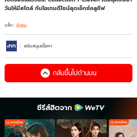
วันให้มีสไตล์ กับไอเทมดีไซน์สุดเอ็กซ์คลูซีฟ
แท็ก :
สังคม
สนับสนุนเนื้อหา
กลับขึ้นไปด้านบน
ซีรีส์ฮิตจาก