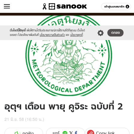
ข่าว
เข้าสู่ระบบสมาชิก
หมวดอื่นๆ
//s.isanook.com/ns/0/ud/363/1816199/626431-
Sanook
//s.isanook.com/sr/0/images/logo-
600
60
01.jpg
new-
sanook.png
เว็บไซต์นี้ใช้คุกกี้
เพื่อให้ท่านได้รับประสบการณ์การใช้งานที่ดีที่สุดบน เว็บไซต์
ตกลง
ของเรา โปรดศึกษาเพิ่มเติมที่
นโยบายความเป็นส่วนตัว
และ
นโยบายคุกกี้
อุตุฯ เตือน พายุ คูจิระ ฉบับที่ 2
21 มิ.ย. 58 (16:50 น.)
Copy link
แชร์
กดฟัง