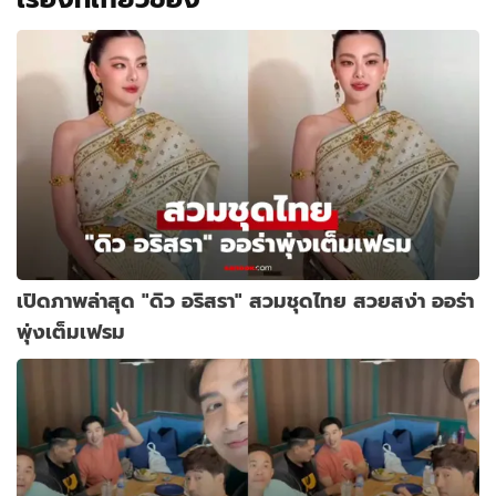
เปิดภาพล่าสุด "ดิว อริสรา" สวมชุดไทย สวยสง่า ออร่า
พุ่งเต็มเฟรม