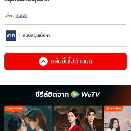
แท็ก :
บันเทิง
สนับสนุนเนื้อหา
กลับขึ้นไปด้านบน
ซีรีส์ฮิตจาก