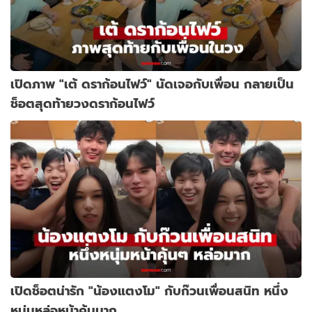
เปิดภาพ "เต้ ดราก้อนไฟว์" นัดเจอกับเพื่อน กลายเป็น
ช็อตสุดท้ายวงดราก้อนไฟว์
เปิดช็อตน่ารัก "น้องแตงโม" กับก๊วนเพื่อนสนิท หนึ่ง
หนุ่มหล่อหน้าคุ้นมาก