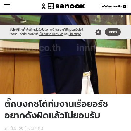
ข่าวบันเทิง
เข้าสู่ระบบสมาชิก
หมวดอื่นๆ
//s.isanook.com/ns/0/ud/363/1816187/626426-
Sanook
//s.isanook.com/sr/0/images/logo-
600
60
02.jpg
new-
sanook.png
เว็บไซต์นี้ใช้คุกกี้
เพื่อให้ท่านได้รับประสบการณ์การใช้งานที่ดีที่สุดบน เว็บไซต์
ตกลง
ของเรา โปรดศึกษาเพิ่มเติมที่
นโยบายความเป็นส่วนตัว
และ
นโยบายคุกกี้
ตั๊กบงกชโต้ทีมงานเรือยอร์ช
อยากดังผิดแล้วไม่ยอมรับ
21 มิ.ย. 58 (16:07 น.)