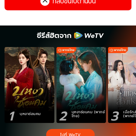
กลับขึ้นไปด้านบน
ซีรีส์ฮิตจาก
1
2
3
บุหงาซ่อนคม (พากย์
เมื่อรั
บุหงาซ่อนคม
ไทย)
(พากย์
ไปที่ WeTV