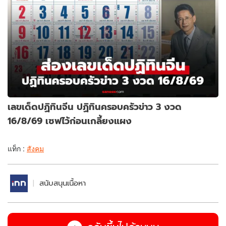
เลขเด็ดปฏิทินจีน ปฏิทินครอบครัวข่าว 3 งวด
16/8/69 เซฟไว้ก่อนเกลี้ยงแผง
แท็ก :
สังคม
สนับสนุนเนื้อหา