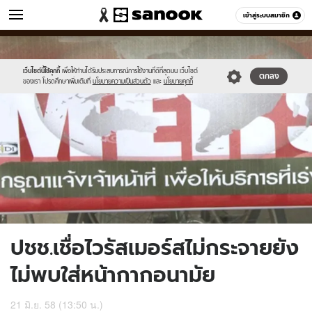
ข่าว
เข้าสู่ระบบสมาชิก
หมวดอื่นๆ
//s.isanook.com/ns/0/ud/363/1816095/626395-
Sanook
//s.isanook.com/sr/0/images/logo-
600
60
01.jpg
new-
sanook.png
เว็บไซต์นี้ใช้คุกกี้
เพื่อให้ท่านได้รับประสบการณ์การใช้งานที่ดีที่สุดบน เว็บไซต์
ตกลง
ของเรา โปรดศึกษาเพิ่มเติมที่
นโยบายความเป็นส่วนตัว
และ
นโยบายคุกกี้
ปชช.เชื่อไวรัสเมอร์สไม่กระจายยัง
ไม่พบใส่หน้ากากอนามัย
21 มิ.ย. 58 (13:50 น.)