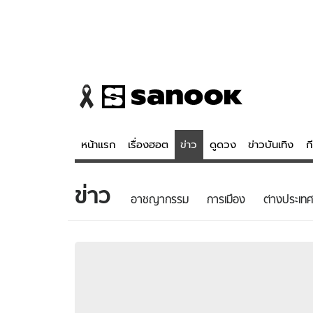
หน้าแรก
เรื่องฮอต
ข่าว
ดูดวง
ข่าวบันเทิง
ก
ข่าว
ข่าว
ดูดวง - 
อาชญากรรม
การเมือง
ต่างประเทศ
เรื่องฮอต
ดูดวง
ข่าว
หวยไทย
ข่าวบันเทิง
สถิติหวยไท
ข่าวกีฬา
หวยลาว
ข่าวเศรษฐกิจ