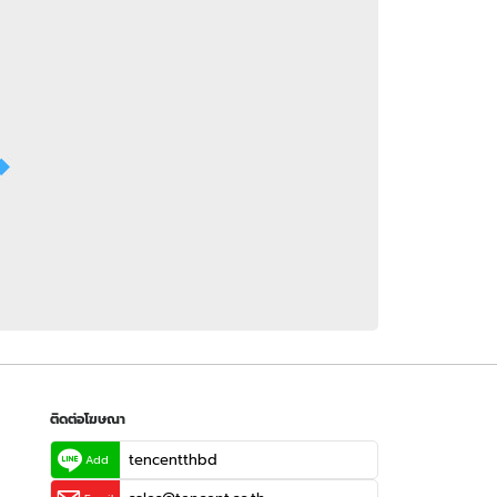
 WeTV
ติดต่อโฆษณา
tencentthbd
sales@tencent.co.th
รา
ร้องเรียนเนื้อหาไม่เหมาะสม
แนะนำติชม แจ้งปัญหาการใช้งาน
ติดต่อโฆษณา
tencentthbd
Add