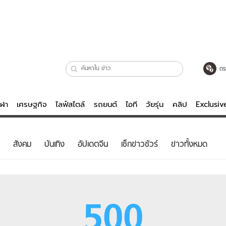
ตร
ีฬา
เศรษฐกิจ
ไลฟ์สไตล์
รถยนต์
ไอที
วัยรุ่น
คลิป
Exclusi
ตรวจหวย
ไลฟ์สไตล์
บันเทิงค
สังคม
บันเทิง
อัปเดตจีน
เช็กข่าวชัวร์
ข่าวทั้งหมด
ผู้หญิง
หนัง-ละคร
ผู้ชาย
เพลง
ย
วัยรุ่น
เกมส์
500
ไอที
คลิป
รถยนต์
พอดแคสต์