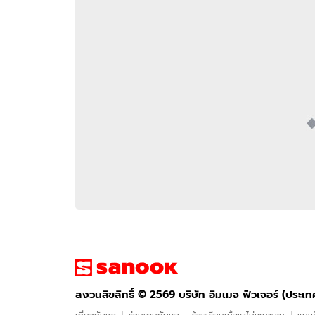
อัปเดตจีน
เช็กข่าวชัวร์
ติดตามสนุกโซเชี
ดาวน์โหลดสนุกแอปฟรี
สงวนลิขสิทธิ์ ©
2569
บริษัท อิมเมจ ฟิวเจอร์ (ประเทศไทย) จำกัด
สงวนลิขสิทธิ์ ©
2569
บริษัท อิมเมจ ฟิวเจอร์ (ประเ