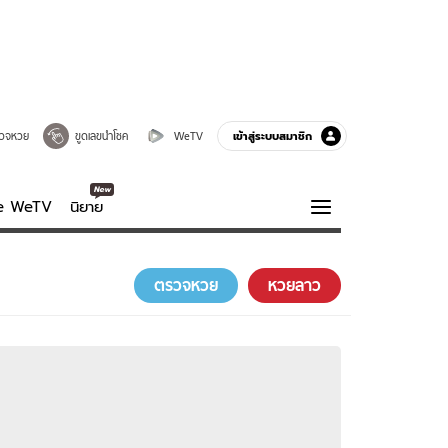
เข้าสู่ระบบสมาชิก
วจหวย
ขูดเลขนำโชค
WeTV
ve WeTV
นิยาย
รบรส
ความรู้รอบตัว
ตรวจหวย
หวยลาว
ฮาวทู
กูรู-รอบรู้