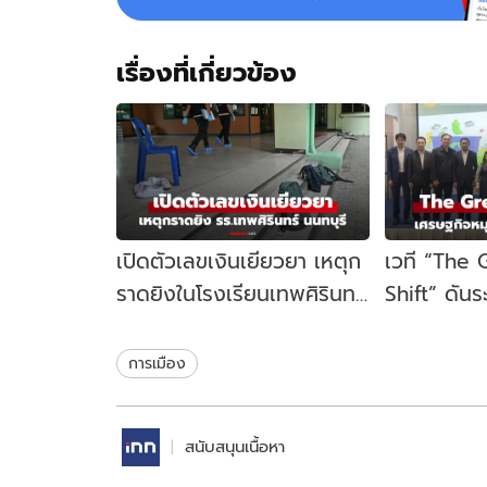
เรื่องที่เกี่ยวข้อง
เปิดตัวเลขเงินเยียวยา เหตุก
เวที “The
ราดยิงในโรงเรียนเทพศิรินทร์
Shift” ดัน
นนทบุรี รัฐบาลจ่ายเท่าไหร่?
เคลื่อนเศร
ไทย
การเมือง
สนับสนุนเนื้อหา