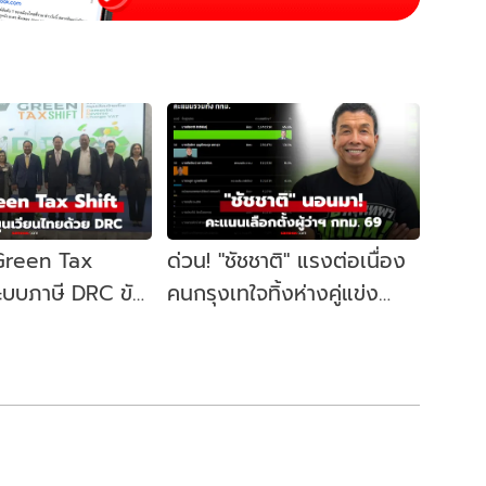
 Green Tax
ด่วน! "ชัชชาติ" แรงต่อเนื่อง
ระบบภาษี DRC ขับ
คนกรุงเทใจทิ้งห่างคู่แข่ง
ษฐกิจหมุนเวียน
ขยับนั่งเก้าอี้ผู้ว่าฯ กทม. อีก
สมัย