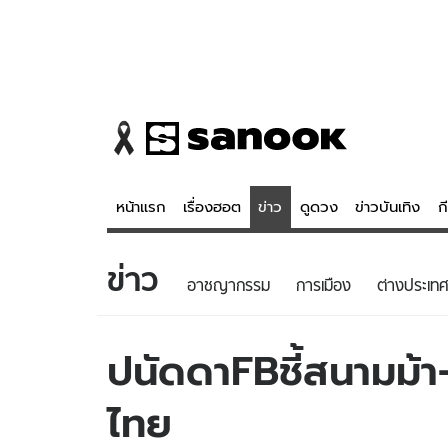
หน้าแรก
เรื่องฮอต
ข่าว
ดูดวง
ข่าวบันเทิง
ก
ข่าว
ข่าว
ดูดวง - 
อาชญากรรม
การเมือง
ต่างประเทศ
เรื่องฮอต
ดูดวง
ข่าว
หวยไทย
ปนัดดาFBชี้สนามม้า-
ข่าวบันเทิง
สถิติหวยไท
ไทย
ข่าวกีฬา
หวยลาว
ข่าวเศรษฐกิจ