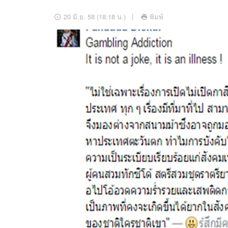
อัปเดตจีน
20 มิ.ย. 58 (18:18 น.)
พิมพ์
เช็กข่าวชัวร์
ติดตามสนุกโซเชี
ดาวน์โหลดสนุกแอปฟรี
สงวนลิขสิทธิ์ ©
2569
บริษัท อิมเมจ ฟิวเจอร์ (ประเทศไทย) จำกัด