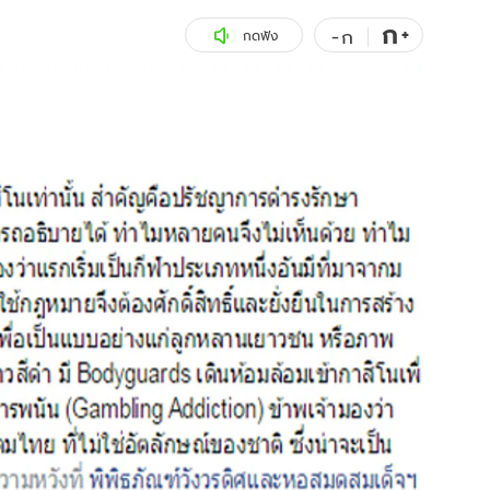
ก
สุขภาพ
+
ดูทีวี
-
ก
กดฟัง
เที่ยว-กิน
WeTV
Tasteful Thailand
Exclusive
Sanook Choice
นิยาย
ยลได้ที่
ร่วมงานกับเ