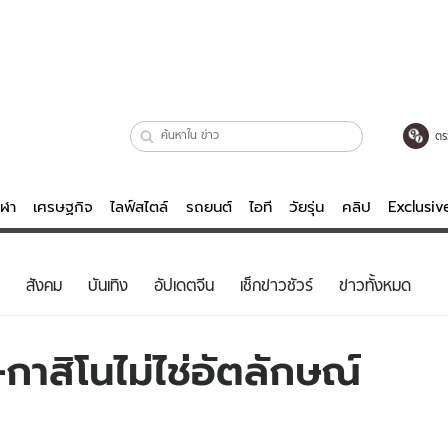
ตร
ีฬา
เศรษฐกิจ
ไลฟ์สไตล์
รถยนต์
ไอที
วัยรุ่น
คลิป
Exclusi
ตรวจหวย
ไลฟ์สไตล์
บันเทิงค
สังคม
บันเทิง
อัปเดตจีน
เช็กข่าวชัวร์
ข่าวทั้งหมด
ผู้หญิง
หนัง-ละคร
ผู้ชาย
เพลง
กาสิโนไม่ไช่อัตลักษณ์
ย
วัยรุ่น
เกมส์
ไอที
คลิป
รถยนต์
พอดแคสต์