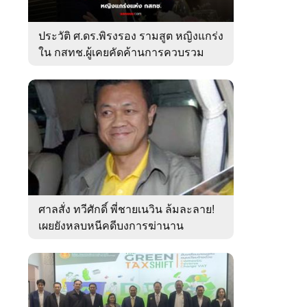
ประวัติ ศ.ดร.พิรงรอง รามสูต หญิงแกร่ง
ใน กสทช.ผู้เคยคัดค้านการควบรวม
ค่ายมือถือ
ศาลสั่ง ทวีศักดิ์ พี่ชายเนวิน ล้มละลาย!
เผยยังหลบหนีคดีบงการฆ่านาน
เกือบ10ปี