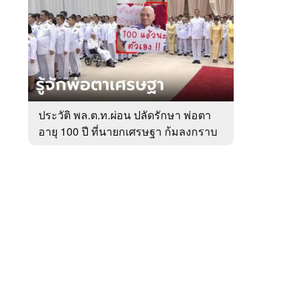
สัปดาห์
ของ
หมวด
การเมือง
 WeTV
ประวัติ พล.ต.ท.ผ่อน ปลัดรักษา พ่อตา
อายุ 100 ปี ที่นายกเศรษฐา ก้มลงกราบ
ติดต่อโฆษณา
ที่ตัก
tencentthbd
sales@tencent.co.th
รา
ร้องเรียนเนื้อหาไม่เหมาะสม
แนะนำติชม แจ้งปัญหาการใช้งาน