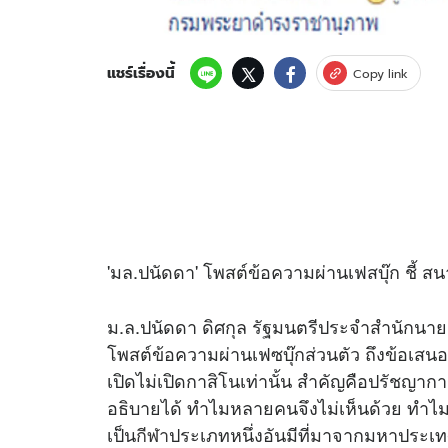
แชร์เรื่องนี้
Copy link
'มล.ปนัดดา' โพสต์ข้อความผ่านเฟสบุ๊ก ชี้ ส
ม.ล.ปนัดดา ดิศกุล รัฐมนตรีประจำสำนักนา
โพสต์ข้อความผ่านเฟซบุ๊กส่วนตัว ถึงข้อเสน
เปิดไม่เปิดกาสิโนเท่านั้น สำคัญคือปรัชญากา
อธิบายได้ ทำไมหลายคนจึงไม่เห็นด้วย ทำไม
เป็น
กีฬา
ประเภทหนึ่งอันมีที่มาจากมหาประเ