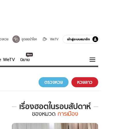
เข้าสู่ระบบสมาชิก
วจหวย
ขูดเลขนำโชค
WeTV
ve WeTV
นิยาย
รบรส
ความรู้รอบตัว
ตรวจหวย
หวยลาว
ฮาวทู
กูรู-รอบรู้
เรื่องฮอตในรอบสัปดาห์
เรื่อง
ของ
หมวด
การเมือง
ฮอต
ใน
รอบ