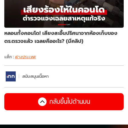
หลอนทั้งคอนโด! เสียงสะอื้นปริศนาจากห้องเก็บของ
ตร.ตรวจแล้ว เฉลยคืออะไร? (มีคลิป)
แท็ก :
ต่างประเทศ
สนับสนุนเนื้อหา
กลับขึ้นไปด้านบน