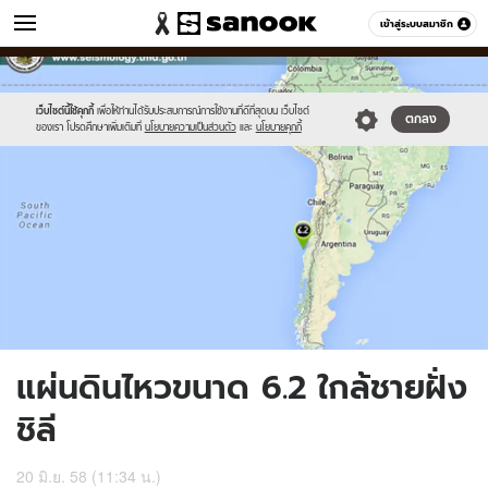
ข่าว
เข้าสู่ระบบสมาชิก
หมวดอื่นๆ
//s.isanook.com/ns/0/ud/363/1815610/626231-
Sanook
//s.isanook.com/sr/0/images/logo-
600
60
01.jpg
new-
sanook.png
เว็บไซต์นี้ใช้คุกกี้
เพื่อให้ท่านได้รับประสบการณ์การใช้งานที่ดีที่สุดบน เว็บไซต์
ตกลง
ของเรา โปรดศึกษาเพิ่มเติมที่
นโยบายความเป็นส่วนตัว
และ
นโยบายคุกกี้
แผ่นดินไหวขนาด 6.2 ใกล้ชายฝั่ง
ชิลี
20 มิ.ย. 58 (11:34 น.)