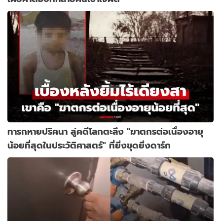
ทารกหายปริศนา สู่คดีโลกตะลึง "ฆาตกรต่อเนื่องอายุ
น้อยที่สุดในประวัติศาสตร์" ที่ยิ่งขุดยิ่งดาร์ก