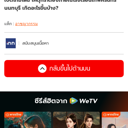
นนทบุรี เกิดอะไรขึ้นบ้าง?
แท็ก :
อาชญากรรม
สนับสนุนเนื้อหา
กลับขึ้นไปด้านบน
ซีรีส์ฮิตจาก