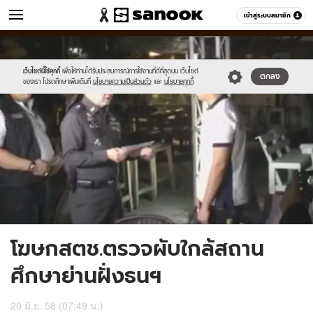
ข่าว
เข้าสู่ระบบสมาชิก
หมวดอื่นๆ
//s.isanook.com/ns/0/ud/363/1815478/626188-
Sanook
//s.isanook.com/sr/0/images/logo-
600
60
01.jpg
new-
sanook.png
เว็บไซต์นี้ใช้คุกกี้
เพื่อให้ท่านได้รับประสบการณ์การใช้งานที่ดีที่สุดบน เว็บไซต์
ตกลง
ของเรา โปรดศึกษาเพิ่มเติมที่
นโยบายความเป็นส่วนตัว
และ
นโยบายคุกกี้
โฆษกสตช.ตรวจผับใกล้สถาน
ศึกษาย่านฝั่งธนฯ
20 มิ.ย. 58 (07:49 น.)