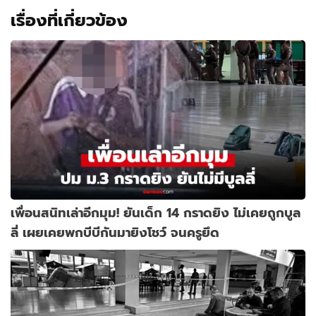
เรื่องที่เกี่ยวข้อง
เพื่อนสนิทเล่าอีกมุม! ยันเด็ก 14 กราดยิง ไม่เคยถูกบูล
ลี่ เผยเคยพกบีบีกันมายิงโชว์ จนครูยึด