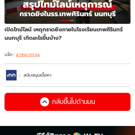
เปิดไทม์ไลน์ เหตุกราดยิงภายในโรงเรียนเทพศิรินทร์
นนทบุรี เกิดอะไรขึ้นบ้าง?
แท็ก :
อาชญากรรม
สนับสนุนเนื้อหา
กลับขึ้นไปด้านบน