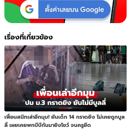
เรื่องที่เกี่ยวข้อง
เพื่อนสนิทเล่าอีกมุม! ยันเด็ก 14 กราดยิง ไม่เคยถูกบูล
ลี่ เผยเคยพกบีบีกันมายิงโชว์ จนครูยึด