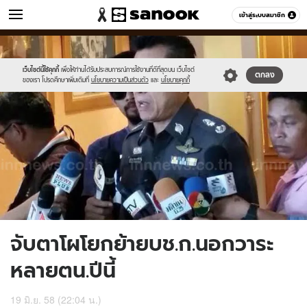
ข่าว
เข้าสู่ระบบสมาชิก
หมวดอื่นๆ
//s.isanook.com/ns/0/ud/363/1815450/626183-
Sanook
//s.isanook.com/sr/0/images/logo-
600
60
01.jpg
new-
sanook.png
เว็บไซต์นี้ใช้คุกกี้
เพื่อให้ท่านได้รับประสบการณ์การใช้งานที่ดีที่สุดบน เว็บไซต์
ตกลง
ของเรา โปรดศึกษาเพิ่มเติมที่
นโยบายความเป็นส่วนตัว
และ
นโยบายคุกกี้
จับตาโผโยกย้ายบช.ก.นอกวาระ
หลายตน.ปีนี้
19 มิ.ย. 58 (22:04 น.)