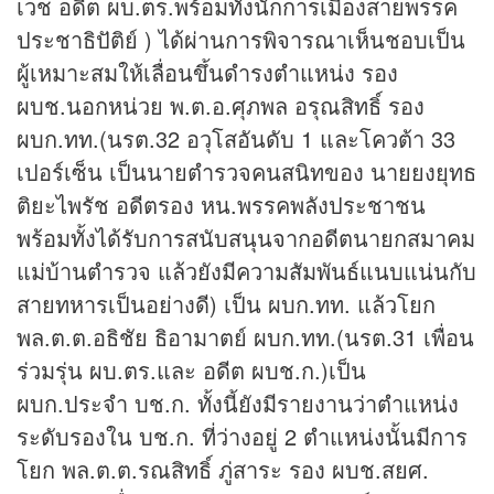
เวช อดีต ผบ.ตร.พร้อมทั้งนักการเมืองสายพรรค
ประชาธิปัติย์ ) ได้ผ่านการพิจารณาเห็นชอบเป็น
ผู้เหมาะสมให้เลื่อนขึ้นดำรงตำแหน่ง รอง
ผบช.นอกหน่วย พ.ต.อ.ศุภพล อรุณสิทธิ์ รอง
ผบก.ทท.(นรต.32 อวุโสอันดับ 1 และโควต้า 33
เปอร์เซ็น เป็นนายตำรวจคนสนิทของ นายยงยุทธ
ติยะไพรัช อดีตรอง หน.พรรคพลังประชาชน
พร้อมทั้งได้รับการสนับสนุนจากอดีตนายกสมาคม
แม่บ้านตำรวจ แล้วยังมีความสัมพันธ์แนบแน่นกับ
สายทหารเป็นอย่างดี) เป็น ผบก.ทท. แล้วโยก
พล.ต.ต.อธิชัย ธิอามาตย์ ผบก.ทท.(นรต.31 เพื่อน
ร่วมรุ่น ผบ.ตร.และ อดีต ผบช.ก.)เป็น
ผบก.ประจำ บช.ก. ทั้งนี้ยังมีรายงานว่าตำแหน่ง
ระดับรองใน บช.ก. ที่ว่างอยู่ 2 ตำแหน่งนั้นมีการ
โยก พล.ต.ต.รณสิทธิ์ ภู่สาระ รอง ผบช.สยศ.