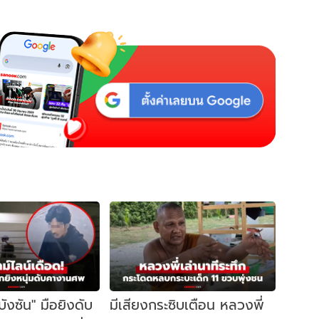
"บังซัน" มือยิงดับ
มีเสียงกระซิบเตือน หลวงพี่