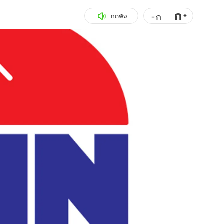
ก
สุขภาพ
+
ดูทีวี
-
ก
กดฟัง
เที่ยว-กิน
WeTV
Tasteful Thailand
Exclusive
Sanook Choice
นิยาย
ยลได้ที่
ร่วมงานกับเ