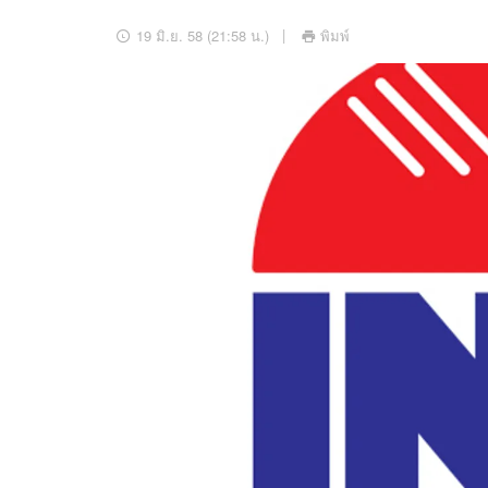
อัปเดตจีน
19 มิ.ย. 58 (21:58 น.)
พิมพ์
เช็กข่าวชัวร์
ติดตามสนุกโซเชี
ดาวน์โหลดสนุกแอปฟรี
สงวนลิขสิทธิ์ ©
2569
บริษัท อิมเมจ ฟิวเจอร์ (ประเทศไทย) จำกัด