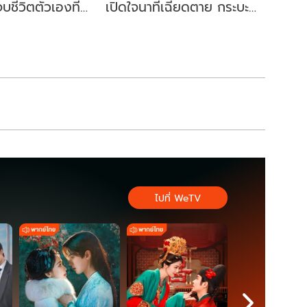
บชีวิตตัวเองที่
เปิดใจนาทีเฉียดตาย กระบะ
ิดจุดเริ่มต้น
เด็กวัย 11 ชนคณะพระธุดงค์
ไปที่ WeTV