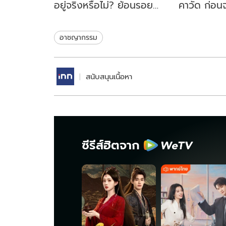
อยู่จริงหรือไม่? ย้อนรอย
คาวัด ก่อนจ
นักโทษประหารคนล่าสุด ปี
คู้บอน 27 เป
2561
ชนวนเหตุ
อาชญากรรม
สนับสนุนเนื้อหา
ซีรีส์ฮิตจาก