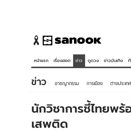
หน้าแรก
เรื่องฮอต
ข่าว
ดูดวง
ข่าวบันเทิง
ก
ข่าว
ข่าว
ดูดวง - 
อาชญากรรม
การเมือง
ต่างประเทศ
เรื่องฮอต
ดูดวง
ข่าว
หวยไทย
นักวิชาการชี้ไทยพร้
ข่าวบันเทิง
สถิติหวยไท
เสพติด
ข่าวกีฬา
หวยลาว
ข่าวเศรษฐกิจ