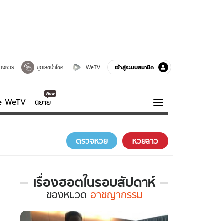
เข้าสู่ระบบสมาชิก
วจหวย
ขูดเลขนำโชค
WeTV
ve WeTV
นิยาย
รบรส
ความรู้รอบตัว
ตรวจหวย
หวยลาว
ฮาวทู
กูรู-รอบรู้
เรื่องฮอตในรอบสัปดาห์
เรื่อง
ของ
หมวด
อาชญากรรม
ฮอต
ใน
รอบ