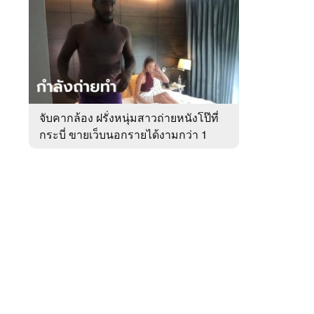
สัปดาห์
ของ
หมวด
อาชญากรรม
 WeTV
จับคากล้อง ฝรั่งหนุ่มสาวถ่ายหนังโป๊ที่
กระบี่ ขายเว็บนอกรายได้งามกว่า 1
ติดต่อโฆษณา
ล้าน
tencentthbd
sales@tencent.co.th
รา
ร้องเรียนเนื้อหาไม่เหมาะสม
แนะนำติชม แจ้งปัญหาการใช้งาน