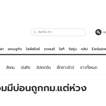
ตร
ีฬา
เศรษฐกิจ
ไลฟ์สไตล์
รถยนต์
ไอที
วัยรุ่น
คลิป
Exclusi
ตรวจหวย
ไลฟ์สไตล์
บันเทิงค
สังคม
บันเทิง
อัปเดตจีน
เช็กข่าวชัวร์
ข่าวทั้งหมด
ผู้หญิง
หนัง-ละคร
ผู้ชาย
เพลง
อมมีบ่อนถูกกม.แต่ห่วง
ย
วัยรุ่น
เกมส์
ไอที
คลิป
รถยนต์
พอดแคสต์