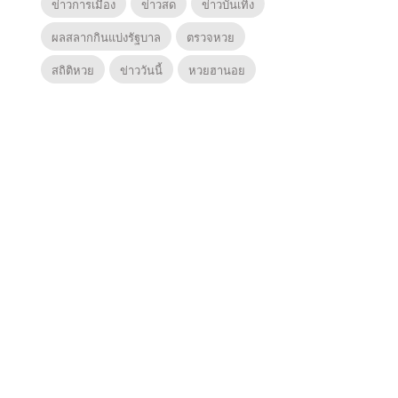
ข่าวการเมือง
ข่าวสด
ข่าวบันเทิง
ผลสลากกินแบ่งรัฐบาล
ตรวจหวย
สถิติหวย
ข่าววันนี้
หวยฮานอย