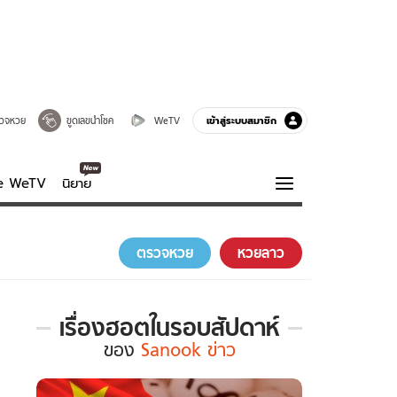
เข้าสู่ระบบสมาชิก
วจหวย
ขูดเลขนำโชค
WeTV
ve WeTV
นิยาย
รบรส
ความรู้รอบตัว
ตรวจหวย
หวยลาว
ฮาวทู
กูรู-รอบรู้
เรื่องฮอตในรอบสัปดาห์
เรื่อง
ของ
Sanook ข่าว
ฮอต
ใน
รอบ