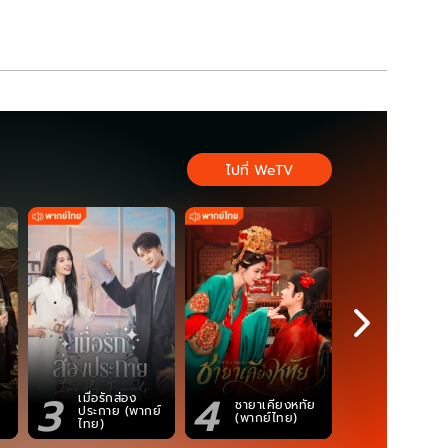
ไปที่ WeTV
3
4
5
เมื่อรักส่อง
ตำนานจอม
ชายาเคียงหทัย
ประกาย (พากย์
ภูตถังซาน
(พากย์ไทย)
ไทย)
(พากย์ไท