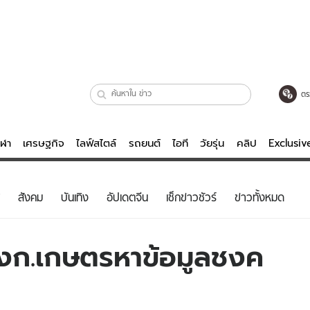
ตร
ีฬา
เศรษฐกิจ
ไลฟ์สไตล์
รถยนต์
ไอที
วัยรุ่น
คลิป
Exclusi
ตรวจหวย
ไลฟ์สไตล์
บันเทิงค
สังคม
บันเทิง
อัปเดตจีน
เช็กข่าวชัวร์
ข่าวทั้งหมด
ผู้หญิง
หนัง-ละคร
ผู้ชาย
เพลง
งก.เกษตรหาข้อมูลชงค
ย
วัยรุ่น
เกมส์
ไอที
คลิป
รถยนต์
พอดแคสต์