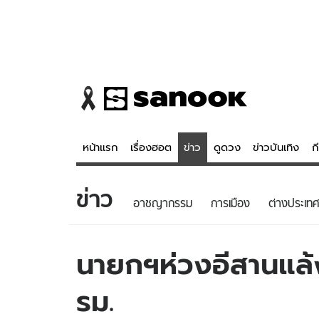
หน้าแรก
เรื่องฮอต
ข่าว
ดูดวง
ข่าวบันเทิง
ก
ข่าว
ข่าว
ดูดวง - 
อาชญากรรม
การเมือง
ต่างประเทศ
เรื่องฮอต
ดูดวง
ข่าว
หวยไทย
นายกฯห่วงอีสานแล้
ข่าวบันเทิง
สถิติหวยไท
รม.
ข่าวกีฬา
หวยลาว
ข่าวเศรษฐกิจ