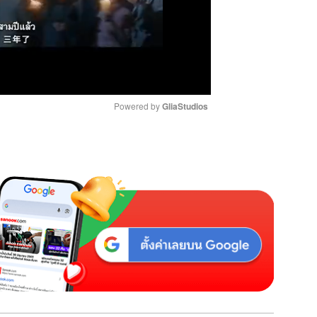
Powered by 
GliaStudios
M
u
t
e