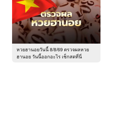
สัปดาห์
ของ
Sanook
ข่าว
 WeTV
หวยฮานอยวันนี้ 8/8/69 ตรวจผลหวย
ฮานอย วันนี้ออกอะไร เช็กสดที่นี่
ติดต่อโฆษณา
tencentthbd
sales@tencent.co.th
รา
ร้องเรียนเนื้อหาไม่เหมาะสม
แนะนำติชม แจ้งปัญหาการใช้งาน