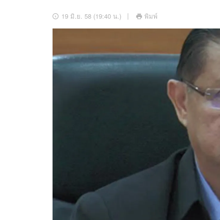
อัปเดตจีน
19 มิ.ย. 58 (19:40 น.)
พิมพ์
เช็กข่าวชัวร์
ติดตามสนุกโซเชี
ดาวน์โหลดสนุกแอปฟรี
สงวนลิขสิทธิ์ ©
2569
บริษัท อิมเมจ ฟิวเจอร์ (ประเทศไทย) จำกัด