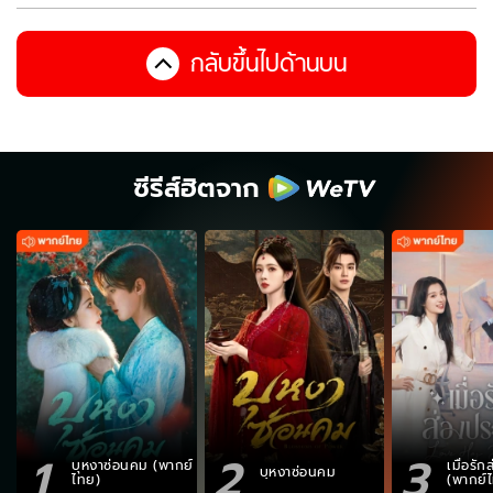
กลับขึ้นไปด้านบน
ซีรีส์ฮิตจาก
1
2
3
บุหงาซ่อนคม (พากย์
เมื่อรั
บุหงาซ่อนคม
ไทย)
(พากย์