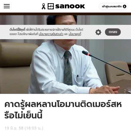
ข่าว
เข้าสู่ระบบสมาชิก
หมวดอื่นๆ
//s.isanook.com/ns/0/ud/363/1815310/626125-
Sanook
//s.isanook.com/sr/0/images/logo-
600
60
01.jpg
new-
sanook.png
เว็บไซต์นี้ใช้คุกกี้
เพื่อให้ท่านได้รับประสบการณ์การใช้งานที่ดีที่สุดบน เว็บไซต์
ตกลง
ของเรา โปรดศึกษาเพิ่มเติมที่
นโยบายความเป็นส่วนตัว
และ
นโยบายคุกกี้
คาดรู้ผลหลานโอมานติดเมอร์สห
รือไม่เย็นนี้
19 มิ.ย. 58 (18:03 น.)