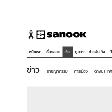
หน้าแรก
เรื่องฮอต
ข่าว
ดูดวง
ข่าวบันเทิง
ก
ข่าว
ข่าว
ดูดวง - 
อาชญากรรม
การเมือง
ต่างประเทศ
เรื่องฮอต
ดูดวง
ข่าว
หวยไทย
ข่าวบันเทิง
สถิติหวยไท
ข่าวกีฬา
หวยลาว
ข่าวเศรษฐกิจ