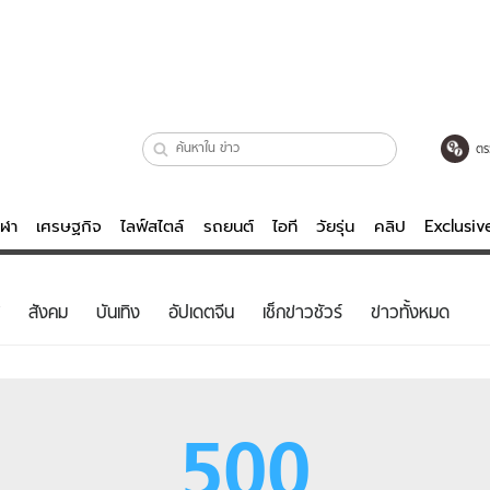
ตร
ีฬา
เศรษฐกิจ
ไลฟ์สไตล์
รถยนต์
ไอที
วัยรุ่น
คลิป
Exclusi
ตรวจหวย
ไลฟ์สไตล์
บันเทิงค
สังคม
บันเทิง
อัปเดตจีน
เช็กข่าวชัวร์
ข่าวทั้งหมด
ผู้หญิง
หนัง-ละคร
ผู้ชาย
เพลง
ย
วัยรุ่น
เกมส์
500
ไอที
คลิป
รถยนต์
พอดแคสต์