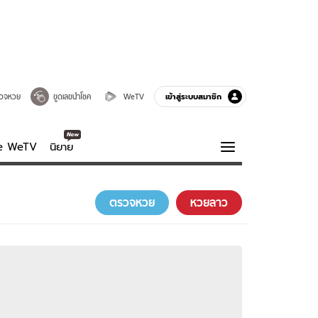
เข้าสู่ระบบสมาชิก
วจหวย
ขูดเลขนำโชค
WeTV
ve WeTV
นิยาย
รบรส
ความรู้รอบตัว
ตรวจหวย
หวยลาว
ฮาวทู
กูรู-รอบรู้