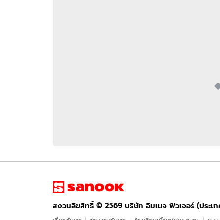
อัปเดตจีน
เช็กข่าวชัวร์
ติดตามสนุกโซเชี
ดาวน์โหลดสนุกแอปฟรี
สงวนลิขสิทธิ์ ©
2569
บริษัท อิมเมจ ฟิวเจอร์ (ประเทศไทย) จำกัด
สงวนลิขสิทธิ์ ©
2569
บริษัท อิมเมจ ฟิวเจอร์ (ประเ