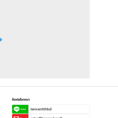
 WeTV
ติดต่อโฆษณา
tencentthbd
sales@tencent.co.th
รา
ร้องเรียนเนื้อหาไม่เหมาะสม
แนะนำติชม แจ้งปัญหาการใช้งาน
ติดต่อโฆษณา
tencentthbd
Add