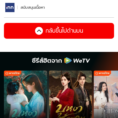
สนับสนุนเนื้อหา
กลับขึ้นไปด้านบน
ซีรีส์ฮิตจาก