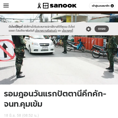
ข่าว
เข้าสู่ระบบสมาชิก
หมวดอื่นๆ
//s.isanook.com/ns/0/ud/362/1814242/625680-
Sanook
//s.isanook.com/sr/0/images/logo-
600
60
01.jpg
new-
sanook.png
เว็บไซต์นี้ใช้คุกกี้
เพื่อให้ท่านได้รับประสบการณ์การใช้งานที่ดีที่สุดบน เว็บไซต์
ตกลง
ของเรา โปรดศึกษาเพิ่มเติมที่
นโยบายความเป็นส่วนตัว
และ
นโยบายคุกกี้
รอมฎอนวันแรกปัตตานีคึกคัก-
จนท.คุมเข้ม
18 มิ.ย. 58 (08:52 น.)